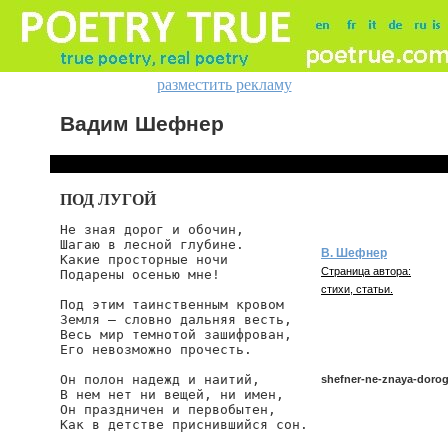
разместить рекламу
Вадим Шефнер
ПОД ЛУГОЙ
Не зная дорог и обочин,

Шагаю в лесной глубине.

В. Шефнер
Какие просторные ночи

Страница автора:
Подарены осенью мне!

стихи, статьи.
Под этим таинственным кровом

Земля — словно дальняя весть,

Весь мир темнотой зашифрован,

Его невозможно прочесть.

Он полон надежд и наитий,

shefner-ne-znaya-doro
В нем нет ни вещей, ни имен,

Он праздничен и первобытен,

Как в детстве приснившийся сон.

shefner/ne-znaya-dorog