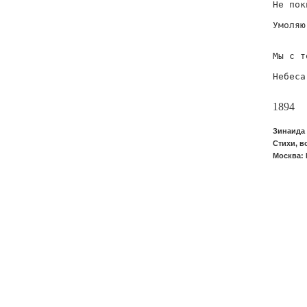
Не пок
      
Умоляю
      
Мы с т
      
Небеса
      
1894
Зинаида 
Стихи, в
Москва: 