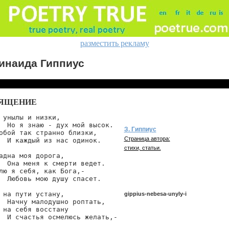
разместить рекламу
инаида Гиппиус
ЯЩЕНИЕ
 унылы и низки,

  Но я знаю - дух мой высок.

З. Гиппиус
обой так странно близки,

Страница автора:
  И каждый из нас одинок.

стихи, статьи.
адна моя дорога,

  Она меня к смерти ведет.

лю я себя, как Бога,-

  Любовь мою душу спасет.

 на пути устану,

gippius-nebesa-unyly-i
  Начну малодушно роптать,

 на себя восстану

  И счастья осмелюсь желать,-

gippius/nebesa-unyly-i