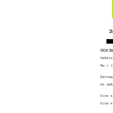
З
ПОСВ
Небеса
      
Мы с т
      
Беспощ
      
Но люб
      
Если я
      
Если я
      