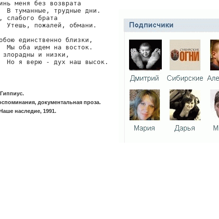
инь меня без возврата

  В туманные, трудные дни.

, слабого брата

  Утешь, пожалей, обмани.

обою единственно близки,

  Мы оба идем на восток.

 злорадны и низки,

  Но я верю - дух наш высок. 
Гиппиус.
оспоминания, документальная проза.
Наше наследие, 1991.