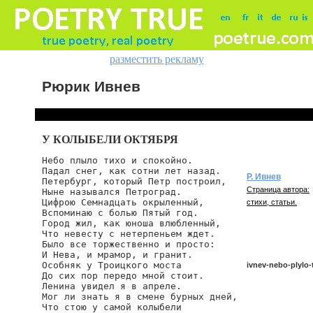
разместить рекламу
Рюрик Ивнев
У КОЛЫБЕЛИ ОКТЯБРЯ
Небо плыло тихо и спокойно.

Падал снег, как сотни лет назад.

Р. Ивнев
Петербург, который Петр построил,

Страница автора:
Ныне назывался Петроград.

Цифрою Семнадцать окрыленный,

стихи, статьи.
Вспоминаю с болью Пятый год.

Город жил, как юноша влюбленный,

Что невесту с нетерпеньем ждет.

Было все торжественно и просто:

И Нева, и мрамор, и гранит.

Особняк у Троицкого моста

ivnev-nebo-plylo-
До сих пор передо мной стоит.

Ленина увидел я в апреле.

Мог ли знать я в смене бурных дней,

Что стою у самой колыбели

ivnev/nebo-plylo-ti