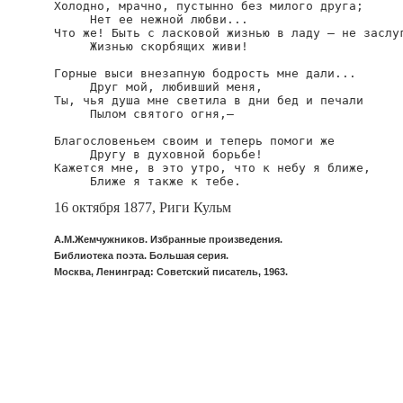
Холодно, мрачно, пустынно без милого друга;

     Нет ее нежной любви...

Что же! Быть с ласковой жизнью в ладу — не заслуг
     Жизнью скорбящих живи! 

Горные выси внезапную бодрость мне дали...

     Друг мой, любивший меня, 

Ты, чья душа мне светила в дни бед и печали

     Пылом святого огня,—

Благословеньем своим и теперь помоги же

     Другу в духовной борьбе! 

Кажется мне, в это утро, что к небу я ближе, 

     Ближе я также к тебе. 
16 октября 1877, Риги Кульм
А.М.Жемчужников. Избранные произведения.
Библиотека поэта. Большая серия.
Москва, Ленинград: Советский писатель, 1963.