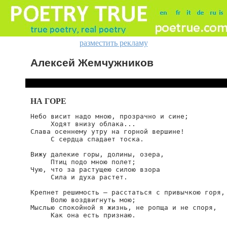
разместить рекламу
Алексей Жемчужников
НА ГОРЕ
Небо висит надо мною, прозрачно и сине;

     Ходят внизу облака...

Слава осеннему утру на горной вершине! 

     С сердца спадает тоска. 

Вижу далекие горы, долины, озера, 

     Птиц подо мною полет;

Чую, что за растущею силою взора

     Сила и духа растет. 

Крепнет решимость — расстаться с привычкою горя, 
     Волю воздвигнуть мою;

Мыслью спокойной я жизнь, не ропща и не споря, 

     Как она есть признаю. 
