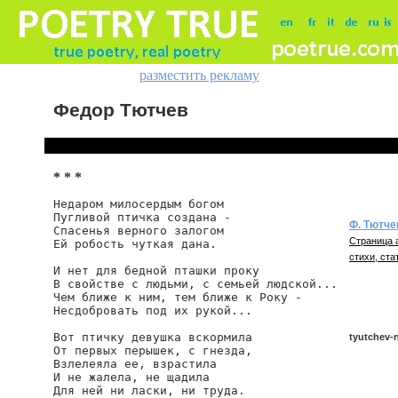
разместить рекламу
Федор Тютчев
* * *
Недаром милосердым богом

Пугливой птичка создана -

Ф. Тютче
Спасенья верного залогом

Страница 
Ей робость чуткая дана.

стихи, ста
И нет для бедной пташки проку

В свойстве с людьми, с семьей людской...

Чем ближе к ним, тем ближе к Року -

Несдобровать под их рукой...

Вот птичку девушка вскормила

tyutchev
От первых перышек, с гнезда,

Взлелеяла ее, взрастила

И не жалела, не щадила

Для ней ни ласки, ни труда.

tyutchev/