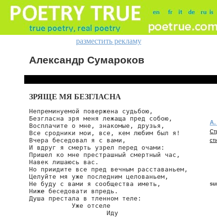
разместить рекламу
Александр Сумароков
ЗРЯЩЕ МЯ БЕЗГЛАСНА
Непреминуемой повержена судьбою,

Безгласна зря меня лежаща пред собою,

А.
Восплачите о мне, знакомые, друзья,

Ст
Все сродники мои, все, кем любим был я!

Вчера беседовал я с вами,

ст
И вдруг я смерть узрел перед очами:

Пришел ко мне престрашный смертный час,

Навек лишаюсь вас.

Но приидите все пред вечным расставаньем,

Целуйте мя уже последним целованьем,

Не буду с вами я сообщества иметь,

su
Ниж
е
 беседовати впредь.

Душа престала в тленном теле:

           Уже отселе

                    Иду

su