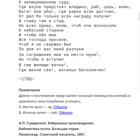
К нелицемерному суду,

Где вкупе предстоят владыко, раб, царь, воин,

Богат или убог, где равно всяк достоин,

От дел бо только всяк награду получит

И славу там и стыд.

Но всех прошу, молю, чтоб очи возносили

К небесной стороне

И чтобы обо мне

Все господа просили,

Чтоб я не свержен был

По дни от вас моей разлуки

1
За согрешения мои на место муки
,

Но чтобы я вступил

2
В сие жилище вечно
,

Где жизни свет, веселье бесконечно!
<1760>
Примечания
Данное стихотворение представляет вольный перевод песнопений из
церковного чина погребения усопшего.
1.
Место муки
— ад.
Обратно
2.
Жилище вечно
— рай.
Обратно
А.П. Сумароков. Избранные произведения.
Библиотека поэта. Большая серия.
Ленинград: Советский писатель, 1957.