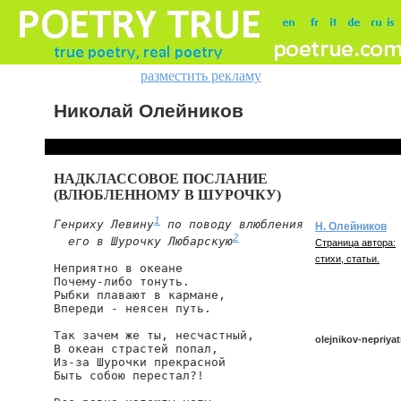
разместить рекламу
Николай Олейников
НАДКЛАССОВОЕ ПОСЛАНИЕ
(ВЛЮБЛЕННОМУ В ШУРОЧКУ)
1
Генриху Левину
 по поводу влюбления

Н. Олейников
2
  его в Шурочку Любарскую
Страница автора:
стихи, статьи.
Неприятно в океане

Почему-либо тонуть.

Рыбки плавают в кармане,

Впереди - неясен путь.

Так зачем же ты, несчастный,

olejnikov-nepriya
В океан страстей попал,

Из-за Шурочки прекрасной

Быть собою перестал?!

olejnikov/nepriyatn