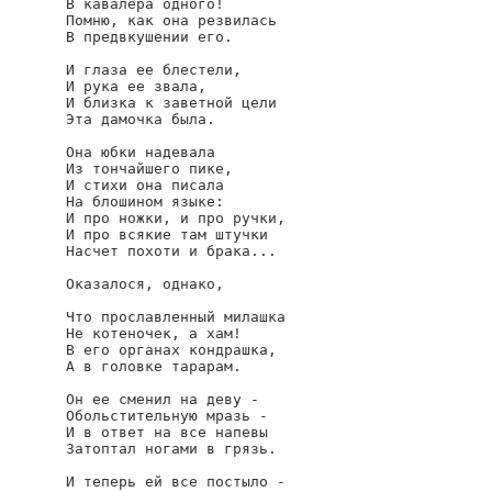
В кавалера одного!

Помню, как она резвилась

В предвкушении его.

И глаза ее блестели,

И рука ее звала,

И близка к заветной цели

Эта дамочка была.

Она юбки надевала

Из тончайшего пике,

И стихи она писала

На блошином языке:

И про ножки, и про ручки,

И про всякие там штучки

Насчет похоти и брака...

Оказалося, однако,

Что прославленный милашка

Не котеночек, а хам!

В его органах кондрашка,

А в головке тарарам.

Он ее сменил на деву -

Обольстительную мразь -

И в ответ на все напевы

Затоптал ногами в грязь.

И теперь ей все постыло -
