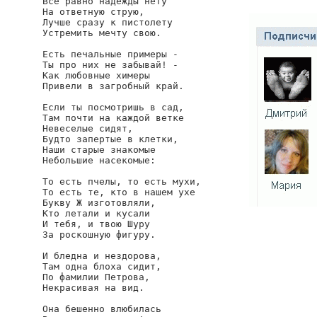
Все равно надежды нету

На ответную струю,

Лучше сразу к пистолету

Устремить мечту свою.

Есть печальные примеры -

Ты про них не забывай! -

Как любовные химеры

Привели в загробный край.

Если ты посмотришь в сад,

Там почти на каждой ветке

Невеселые сидят,

Будто запертые в клетки,

Наши старые знакомые

Небольшие насекомые:

То есть пчелы, то есть мухи,

То есть те, кто в нашем ухе

Букву Ж изготовляли,

Кто летали и кусали

И тебя, и твою Шуру

За роскошную фигуру.

И бледна и нездорова,

Там одна блоха сидит,

По фамилии Петрова,

Некрасивая на вид.

Она бешенно влюбилась
