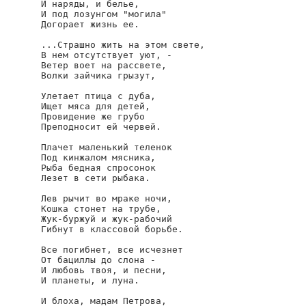
И наряды, и белье,

И под лозунгом "могила"

Догорает жизнь ее.

...Страшно жить на этом свете,

В нем отсутствует уют, -

Ветер воет на рассвете,

Волки зайчика грызут,

Улетает птица с дуба,

Ищет мяса для детей,

Провидение же грубо

Преподносит ей червей.

Плачет маленький теленок

Под кинжалом мясника,

Рыба бедная спросонок

Лезет в сети рыбака.

Лев рычит во мраке ночи,

Кошка стонет на трубе,

Жук-буржуй и жук-рабочий

Гибнут в классовой борьбе.

Все погибнет, все исчезнет

От бациллы до слона -

И любовь твоя, и песни,

И планеты, и луна.

И блоха, мадам Петрова,
