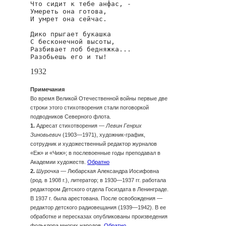
Что сидит к тебе анфас, -

Умереть она готова,

И умрет она сейчас.

Дико прыгает букашка

С бесконечной высоты,

Разбивает лоб бедняжка...

Разобьешь его и ты!
1932
Примечания
Во время Великой Отечественной войны первые две
строки этого стихотворения стали поговоркой
подводников Северного флота.
1.
Адресат стихотворения —
Левин Генрих
Зиновьевич
(1903—1971), художник-график,
сотрудник и художественный редактор журналов
«Еж» и «Чиж»; в послевоенные годы преподавал в
Академии художеств.
Обратно
2.
Шурочка
— Любарская Александра Иосифовна
(род. в 1908 г.), литератор; в 1930—1937 гг. работала
редактором Детского отдела Госиздата в Ленинграде.
В 1937 г. была арестована. После освобождения —
редактор детского радиовещания (1939—1942). В ее
обработке и пересказах опубликованы произведения
фольклора многих народов.
Обратно