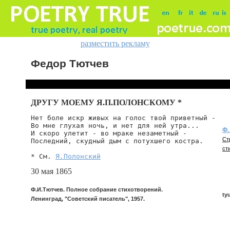
разместить рекламу
Федор Тютчев
ДРУГУ МОЕМУ Я.П.ПОЛОНСКОМУ *
Нет боле искр живых на голос твой приветный -

Во мне глухая ночь, и нет для ней утра...

Ф.
И скоро улетит - во мраке незаметный -

Ст
Последний, скудный дым с потухшего костра.

ст
* См. 
Я.Полонский
30 мая 1865
Ф.И.Тютчев. Полное собрание стихотворений.
ty
Ленинград, "Советский писатель", 1957.
tyu