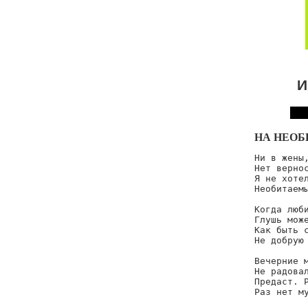
И
НА НЕОБ
Ни в жены,
Нет вернос
Я не хотел
Необитаемы
Когда люби
Глушь може
Как быть с
Не добрую 
Вечерние м
Не радовал
Предаст. Р
Раз нет м