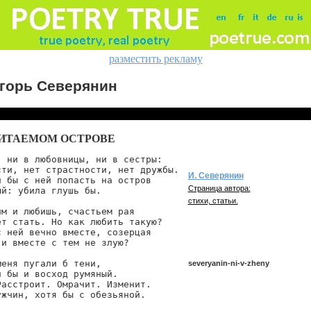
разместить рекламу
горь Северянин
ИТАЕМОМ ОСТРОВЕ
 ни в любовницы, ни в сестры:

ти, нет страстности, нет дружбы.

И. Северянин
 бы с ней попасть на остров

Страница автора:
й: убила глушь бы.

стихи, статьи.
м и любишь, счастьем рая

т стать. Но как любить такую?

 ней вечно вместе, созерцая

и вместе с тем не злую?

еня пугали б тени,

severyanin-ni-v-zheny
 бы и восход румяный.

асстроит. Омрачит. Изменит.

ужчин, хотя бы с обезьяной.
severyanin/ni-v-zheny