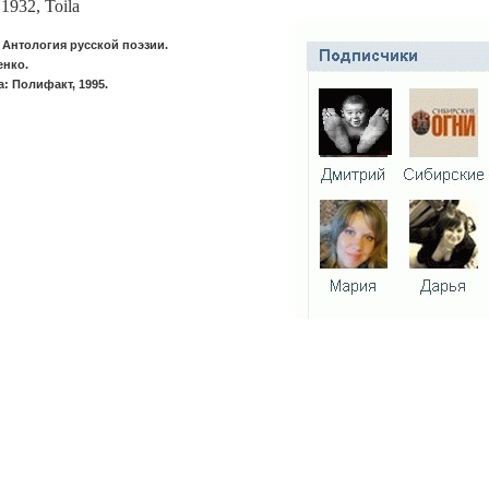
1932, Toila
 Антология русской поэзии.
енко.
: Полифакт, 1995.