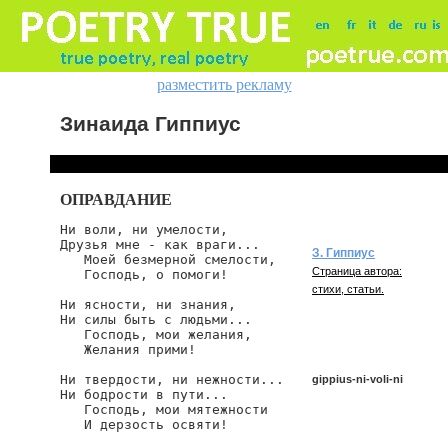
разместить рекламу
Зинаида Гиппиус
ОПРАВДАНИЕ
Ни воли, ни умелости,

Друзья мне - как враги...

З. Гиппиус
   Моей безмерной смелости,

Страница автора:
   Господь, о помоги!

стихи, статьи.
Ни ясности, ни знания,

Ни силы быть с людьми...

   Господь, мои желания,

   Желания прими!

Ни твердости, ни нежности...

gippius-ni-voli-ni
Ни бодрости в пути...

   Господь, мои мятежности

   И дерзость освяти!

gippius/ni-voli-ni