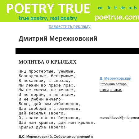
разместить рекламу
Дмитрий Мережковский
МОЛИТВА О КРЫЛЬЯХ
Ниц простертые, унылые,

Безнадежные, бескрылые,

Д. Мережковский
В покаянии, в слезах,-

Страница автора:
Мы лежим во прахе прах,

Мы не смеем, не желаем,

стихи, статьи.
И не верим, и не знаем,

И не любим ничего.

Боже, дай нам избавленья,

Дай свободы и стремленья,

Дай веселья Твоего.

О, спаси нас от бессилья,

merezhkovskij-nic-prost
Дай нам крылья, дай нам крылья,

Крылья духа Твоего!
Д.С. Мережковский. Собрание сочинений в
merezhkovskij/nic-proste