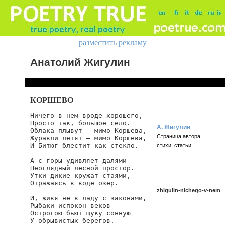
разместить рекламу
Анатолий Жигулин
КОРШЕВО
Ничего в нем вроде хорошего,

Просто так, большое село.

А. Жигулин
Облака плывут — мимо Коршева,

Страница автора:
Журавли летят — мимо Коршева,

И Битюг блестит как стекло.

стихи, статьи.
А с горы удивляет далями

Неоглядный лесной простор.

Утки дикие кружат стаями,

Отражаясь в воде озер.

zhigulin-nichego-v-nem
И, живя не в ладу с законами,

Рыбаки испокон веков

Острогою бьют щуку сонную

У обрывистых берегов.

zhigulin/nichego-v-nem