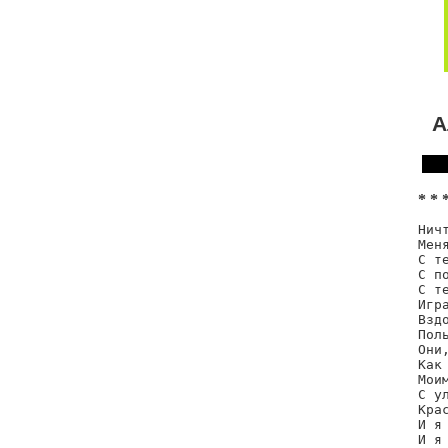
А
* * 
Нич
Меня
С т
С по
С т
Игра
Взд
Поль
Они
Как 
Моим
С ул
Крас
И я
И я 