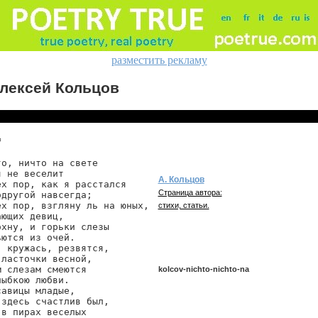
разместить рекламу
лексей Кольцов
*
то, ничто на свете

 не веселит

А. Кольцов
ех пор, как я расстался

Страница автора:
другой навсегда;

ех пор, взгляну ль на юных,

стихи, статьи.
ющих девиц,

охну, и горьки слезы

ются из очей.

, кружась, резвятся,

ласточки весной,

 слезам смеются

kolcov-nichto-nichto-na
ыбкою любви.

авицы младые,

 здесь счастлив был,

в пирах веселых

kolcov/nichto-nichto-na