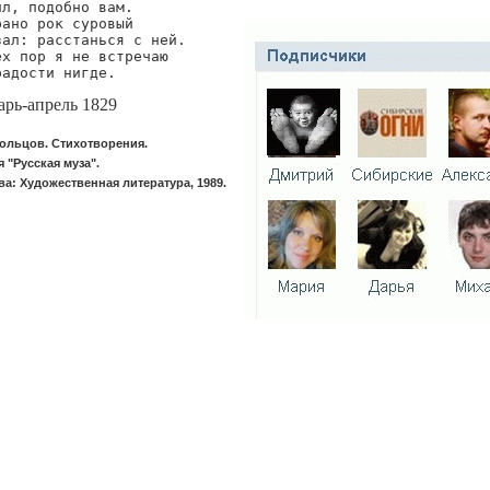
л, подобно вам.

ано рок суровый

зал: расстанься с ней.

ех пор я не встречаю

радости нигде.
рь-апрель 1829
Кольцов. Стихотворения.
 "Русская муза".
а: Художественная литература, 1989.