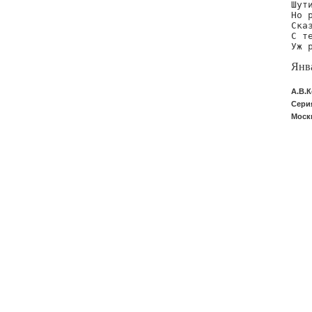
Шути
Но р
Ска
С т
Уж 
Янва
А.В.
Серия
Москв