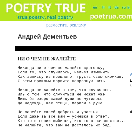
разместить рекламу
Андрей Дементьев
НИ О ЧЕМ НЕ ЖАЛЕЙТЕ
Никогда ни о чем не жалейте вдогонку,

Если то, что случилось, нельзя изменить.

А
Как записку из прошлого, грусть свою скомкав,

С
С этим прошлым порвите непрочную нить.

с
Никогда не жалейте о том, что случилось.

Иль о том, что случиться не может уже.

Лишь бы озеро вашей души не мутилось

Да надежды, как птицы, парили в душе.

Не жалейте своей доброты и участья.

d
Если даже за все вам — усмешка в ответ.

Кто-то в гении выбился, кто-то в начальство...

Не жалейте, что вам не досталось их бед.

d