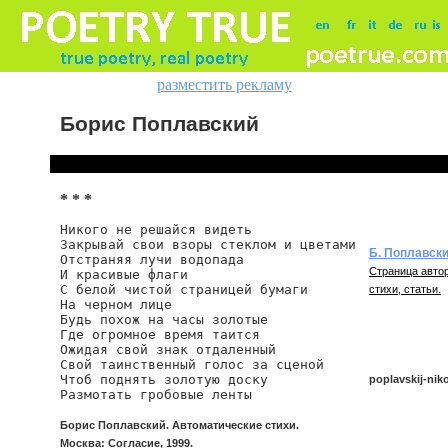
разместить рекламу
Борис Поплавский
* * *
Никого не решайся видеть

Закрывай свои взоры стеклом и цветами

Б. Поплавск
Отстраняя лучи водопада

Страница автор
И красивые флаги

С белой чистой страницей бумаги

стихи, статьи.
На черном лице

Будь похож на часы золотые

Где огромное время таится

Ожидая свой знак отдаленный

Свой таинственный голос за сценой

Чтоб поднять золотую доску

poplavskij-nik
Размотать гробовые ленты
Борис Поплавский. Автоматические стихи.
poplavskij/niko
Москва: Согласие, 1999.