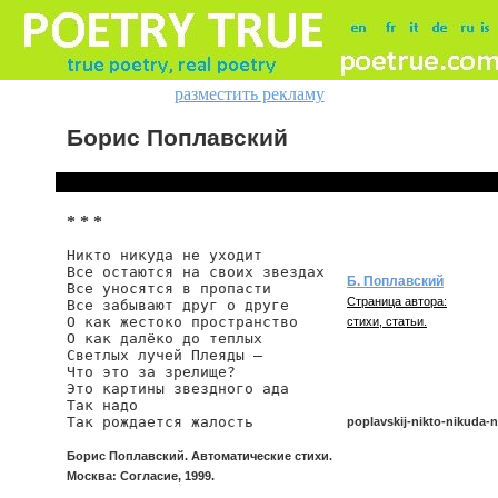
разместить рекламу
Борис Поплавский
* * *
Никто никуда не уходит

Все остаются на своих звездах

Б. Поплавский
Все уносятся в пропасти

Страница автора:
Все забывают друг о друге

О как жестоко пространство

стихи, статьи.
О как далёко до теплых

Светлых лучей Плеяды —

Что это за зрелище?

Это картины звездного ада

Так надо

Так рождается жалость
poplavskij-nikto-nikuda-
Борис Поплавский. Автоматические стихи.
Москва: Согласие, 1999.
poplavskij/nikto-nikuda-ne