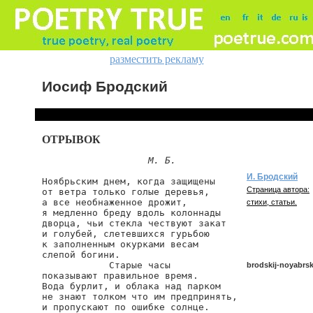
разместить рекламу
Иосиф Бродский
ОТРЫВОК
М. Б.
И. Бродский
Ноябрьским днем, когда защищены

Страница автора:
от ветра только голые деревья,

а все необнаженное дрожит,

стихи, статьи.
я медленно бреду вдоль колоннады

дворца, чьи стекла чествуют закат

и голубей, слетевшихся гурьбою

к заполненным окурками весам

слепой богини.

            Старые часы

brodskij-noyabr
показывают правильное время.

Вода бурлит, и облака над парком

не знают толком что им предпринять,

и пропускают по ошибке солнце.
brodskij/noyabrsk