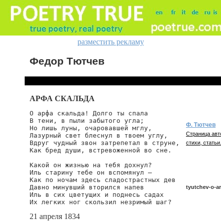
разместить рекламу
Федор Тютчев
АРФА СКАЛЬДА
О арфа скальда! Долго ты спала

В тени, в пыли забытого угла;

Ф. Тютчев
Но лишь луны, очаровавшей мглу,

Страница авт
Лазурный свет блеснул в твоем углу,

Вдруг чудный звон затрепетал в струне,

стихи, статьи
Как бред души, встревоженной во сне.

Какой он жизнью на тебя дохнул?

Иль старину тебе он вспомянул —

Как по ночам здесь сладострастных дев

Давно минувший вторился напев

tyutchev-o-ar
Иль в сих цветущих и поднесь садах

Их легких ног скользил незримый шаг?
21 апреля 1834
tyutchev/o-arf