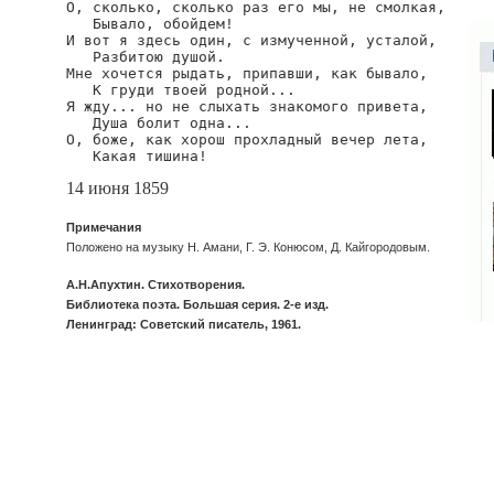
О, сколько, сколько раз его мы, не смолкая,

   Бывало, обойдем!

И вот я здесь один, с измученной, усталой,

   Разбитою душой.

Мне хочется рыдать, припавши, как бывало,

   К груди твоей родной...

Я жду... но не слыхать знакомого привета,

   Душа болит одна...

О, боже, как хорош прохладный вечер лета,

   Какая тишина!
14 июня 1859
Примечания
Положено на музыку Н. Амани, Г. Э. Конюсом, Д. Кайгородовым.
А.Н.Апухтин. Стихотворения.
Библиотека поэта. Большая серия. 2-е изд.
Ленинград: Советский писатель, 1961.