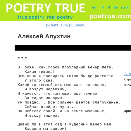
разместить рекламу
Алексей Апухтин
* * *
О, боже, как хорош прохладный вечер лета,

   Какая тишина!

А. 
Всю ночь я просидеть готов бы до рассвета

Стра
   У этого окна.

Какой-то темный лик мелькает по аллее,

стих
   И воздух недвижим,

И кажется, что там еще, еще темнее

   За садом молодым.

Уж поздно... Всё сильней цветов благоуханье,

   Сейчас взойдет луна...

На небесах покой, и на земле молчанье,

apu
   И всюду тишина.

Давно ли в этот сад в чудесный вечер мая

   Входили мы вдвоем?

apux