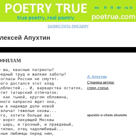
разместить рекламу
лексей Апухтин
ОФИЛАМ
 вы, квасные патриоты?

едный труд и жалкие заботы?

А. Апухтин
згласы России не смутят.

Страница автора:
ого достался этот клад

облестей... И, варварства остаток,

стихи, статьи.
тит татарский отпечаток:

 как тьмой, кругом обложена,

ного напрасно ждет она,

ы в надежде доли новой

влачат тяжелые оковы...

го, хотите больше вы:

apuxtin-o-chem-shumite
 ворот ликующей Москвы

 царь, и грозный, и правдивый,

телин, отец чадолюбивый...

ные любимцы перед ним,

apuxtin/o-chem-shumite