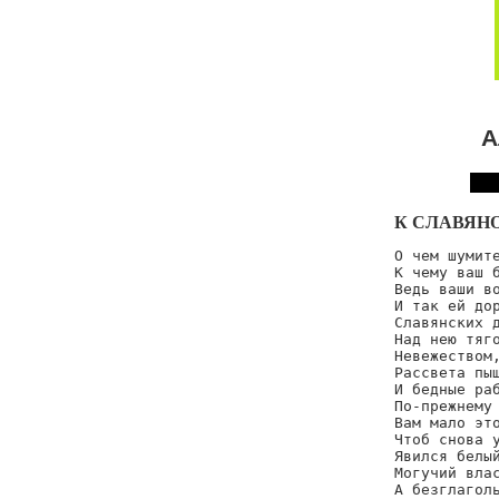
А
К СЛАВЯН
О чем шумите
К чему ваш б
Ведь ваши во
И так ей дор
Славянских д
Над нею тяго
Невежеством,
Рассвета пыш
И бедные раб
По-прежнему 
Вам мало это
Чтоб снова у
Явился белый
Могучий влас
А безглаголь