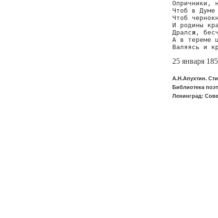
Опричники, н
Чтоб в Думе 
Чтоб чернокн
И родины кра
Дралс
я
, бес
А в тереме ц
25 января 18
А.Н.Апухтин. Ст
Библиотека поэта
Ленинград: Сове