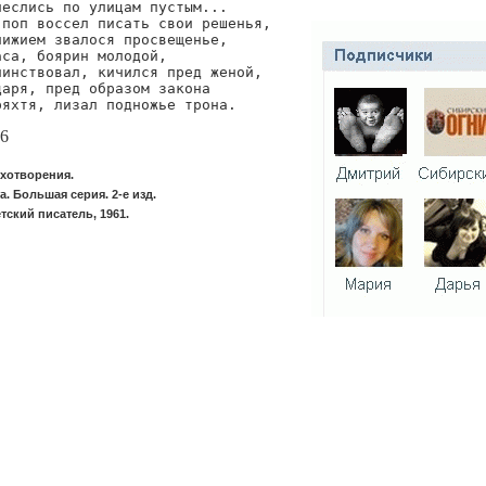
еслись по улицам пустым...

поп воссел писать свои решенья,

ижием звалося просвещенье,

са, боярин молодой,

чинствовал, кичился пред женой,

аря, пред образом закона

56
ихотворения.
. Большая серия. 2-е изд.
тский писатель, 1961.