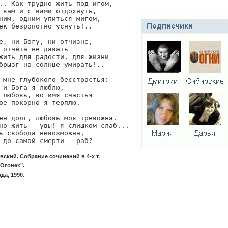
.. Как трудно жить под игом,

 вам и с вами отдохнуть,

ним, одним упиться мигом,

ек безропотно уснуть!..

е, ни Богу, ни отчизне,

 отчета не давать

жить для радости, для жизни

брызг на солнце умирать!..

 мне глубокого бесстрастья:

 и Бога я люблю,

 любовь, во имя счастья

ое покорно я терплю.

ен долг, любовь моя тревожна.

но жить - увы! я слишком слаб...

ь свобода невозможна,

вский. Собрание сочинений в 4-х т.
Огонек".
да, 1990.