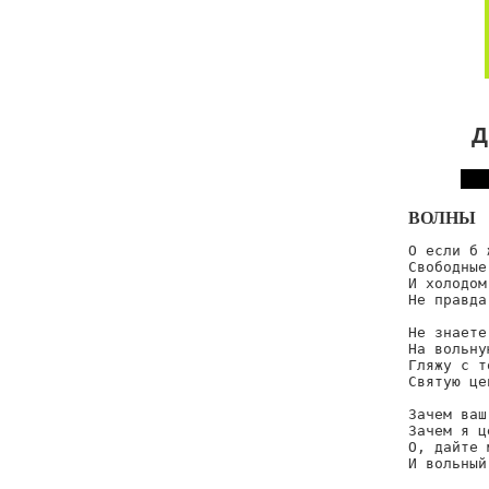
Д
ВОЛНЫ
О если б 
Свободные
И холодом
Не правда
Не знаете
На вольну
Гляжу с т
Святую це
Зачем ваш
Зачем я ц
О, дайте 
И вольный