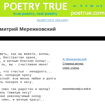
разместить рекламу
митрий Мережковский
жить, как вы живете, волны,

, бесстрастие храня,

Д. Мережковский
, и вечным блеском полны!..

Страница автора:
 ль, вы - счастливее меня!

стихи, статьи.
, что счастье - ненадолго...

ю, холодную красу

оской: всю жизнь любви и долга

пь покорно я несу.

 смех так радостен и молод?

merezhkovskij-o-esli-b
епь тяжелую несу?

мне невозмутимый холод

 смех, и вечную красу!..

merezhkovskij/o-esli-b