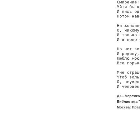
Смирение!
Уйти бы к
И лишь од
Потом нав
Ни женщин
О, никому
И только 
И в пене 
Но нет во
И родину,
Люблю мою
Все горьк
Мне страш
Чтоб воль
О, неужел
Д.С. Мережко
Библиотека "
Москва: Прав