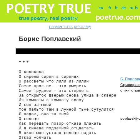
разместить рекламу
Борис Поплавский
* * *
О колокола

О сирены сирен в сиренях

Б. Поплав
О рассветы что лили из лилии

Страница ав
Самое простое — это умереть

Самое трудное — это стерпеть

стихи, стать
За открытою дверью снова улица в сквере

Из комнаты в комнату вхожу

И сон за мной

Мое пальто там в лунной тьме сутулится

Я падаю, оно за мной

О солнце

poplavskij-
Как передать позор отказа плакать

И в синеве подземной отцветать

В окно мое устало солнце падать

Отказ молчать

poplavskij/o-