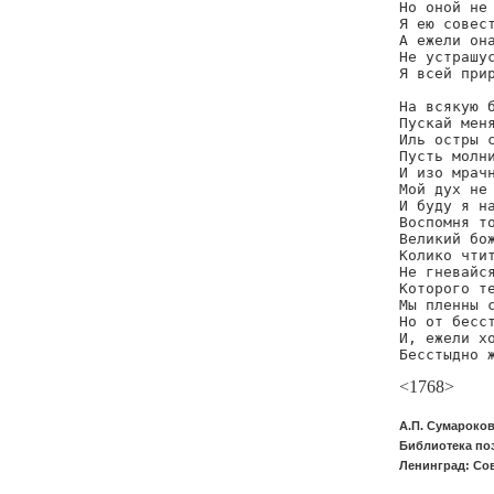
Но оной не 
Я ею совест
А ежели она
Не устрашус
Я всей прир
           
На всякую б
Пускай меня
Иль остры с
Пусть молни
И изо мрачн
Мой дух не 
И буду я на
Воспомня то
Великий бож
Колико чтит
Не гневайся
Которого те
Мы пленны с
Но от бесст
И, ежели хо
Бесстыдно 
<1768>
А.П. Сумароков
Библиотека поэ
Ленинград: Сов