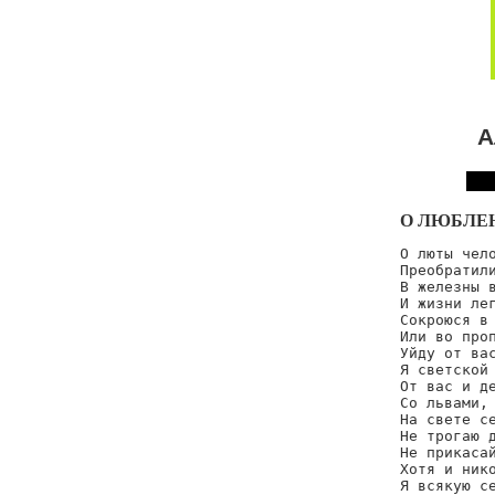
А
О ЛЮБЛЕ
О люты чело
Преобратили
В железны в
И жизни лег
Сокроюся в 
Или во проп
Уйду от вас
Я светской 
От вас и де
Со львами, 
На свете се
Не трогаю д
Не прикасай
Хотя и нико
Я всякую се