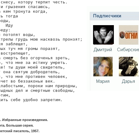
снесу, котору терпит честь.

и грызения спасаюсь,

 кем тронута когда,

ь тогда

оды,

  Иду

еду:

 потопят воды,

трелы грудь мою насквозь пронзят;

я заблещет,

ых туч мя громы поразят,

вострепещет,

 смерть без огорченья зреть,

, что мне за истину умреть.

е! ты души моей свидетель,

 она святую добродетель,

, что мне противен человек,

чет во беззаконьи век.

лабостьми, пороки нам природны,

ыдных дел и смертные свободны,

тим,

жить себе удобно запретим.
. Избранные произведения.
та. Большая серия.
етский писатель, 1957.