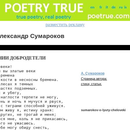
разместить рекламу
лександр Сумароков
НИИ ДОБРОДЕТЕЛИ
веки!

 вы златые веки

А. Сумароков
ремена

Страница автора:
кости в несносны бремена.

лесах я темных

стихи, статьи.
астях подземных.

 и убегу,

наглости терпети не могу,

нь и ночь я мучуся и рвуся,

с тиграми способней уживуся.

м живу я, истину храня:

sumarokov-o-lyuty-cheloveki
ругих, не трогай и меня;

ся мне, коль я не прикасаюсь,

го не ужасаюсь.

бе могу обиду снесть,

sumarokov/o-lyuty-cheloveki