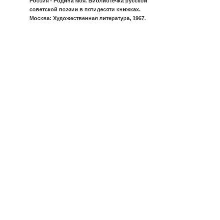
Россия - Родина моя. Библиотечка русской
советской поэзии в пятидесяти книжках.
Москва: Художественная литература, 1967.