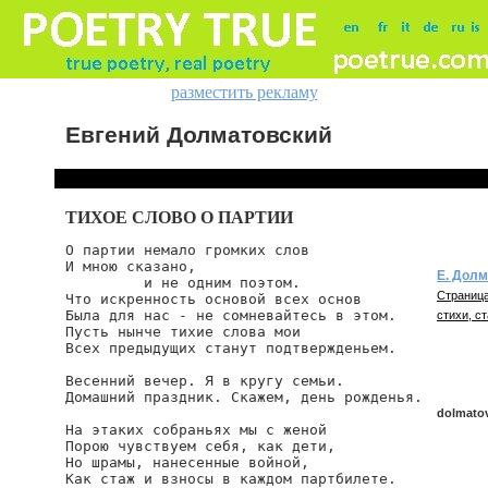
разместить рекламу
Евгений Долматовский
ТИХОЕ СЛОВО О ПАРТИИ
О партии немало громких слов

И мною сказано,

Е. Дол
         и не одним поэтом.

Страница
Что искренность основой всех основ

Была для нас - не сомневайтесь в этом.

стихи, ст
Пусть нынче тихие слова мои

Всех предыдущих станут подтвержденьем.

Весенний вечер. Я в кругу семьи.

Домашний праздник. Скажем, день рожденья.

dolmatov
На этаких собраньях мы с женой

Порою чувствуем себя, как дети,

Но шрамы, нанесенные войной,

Как стаж и взносы в каждом партбилете.

dolmatovs