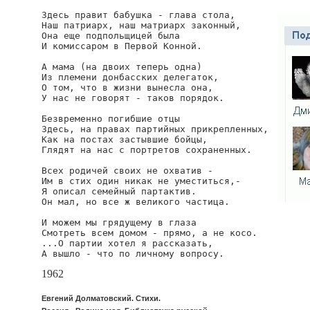
Здесь правит бабушка - глава стола,

Наш патриарх, наш матриарх законный,

Она еще подпольщицей была

И комиссаром в Первой Конной.

А мама (на двоих теперь одна)

Из племени донбасских делегаток,

О том, что в жизни вынесла она,

У нас не говорят - таков порядок.

Безвременно погибшие отцы

Здесь, на правах партийных прикрепленных,

Как на постах застывшие бойцы,

Глядят на нас с портретов сохраненных.

Всех родичей своих не охватив -

Им в стих один никак не уместиться,-

Я описал семейный партактив.

Он мал, но все ж великого частица.

И можем мы грядущему в глаза

Смотреть всем домом - прямо, а не косо.

...О партии хотел я рассказать,

А вышло - что по личному вопросу.
1962
Евгений Долматовский. Стихи.