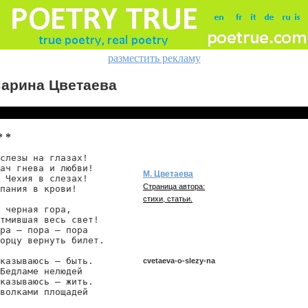
разместить рекламу
арина Цветаева
* *
слезы на глазах!

ач гнева и любви!

М. Цветаева
 Чехия в слезах!

Страница автора:
пания в крови!

стихи, статьи.
 черная гора,

тмившая весь свет!

ра — пора — пора

орцу вернуть билет.

казываюсь — быть.

cvetaeva-o-slezy-na
Бедламе нелюдей

казываюсь — жить.

волками площадей

cvetaeva/o-slezy-na