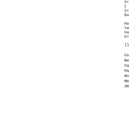
От
С 
От
Вн
Не
Уш
На
От
15
Со
Би
Се
Ре
Ю.
Мо
19