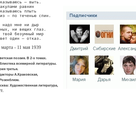
казываюсь — выть.

акулами равнин

казываюсь плыть

из — по теченью спин.

 надо мне ни дыр

ных, ни вещих глаз.

 твой безумный мир

вет один — отказ.
 марта - 11 мая 1939
ветская поэзия. В 2-х томах.
блиотека всемирной литературы.
рия третья.
дакторы А.Краковская,
Розенблюм.
сква: Художественная литература,
77.