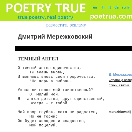
разместить рекламу
Дмитрий Мережковский
ТЕМНЫЙ АНГЕЛ
О темный ангел одиночества,

     Ты веешь вновь,

Д. Мережков
И шепчешь вновь свои пророчества:

Страница автор
     "Не верь в любовь.

стихи, статьи.
Узнал ли голос мой таинственный?

     О, милый мой,

Я – ангел детства, друг единственный,

     Всегда – с тобой.

Мой взор глубок, хотя не радостен,

merezhkovskij
     Но не горюй:

Он будет холоден и сладостен,

     Мой поцелуй.

merezhkovskij/o