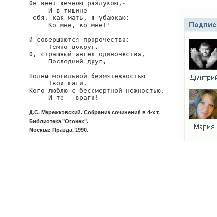
Он веет вечною разлукою,-

     И в тишине

Тебя, как мать, я убаюкаю:

     Ко мне, ко мне!"

И совершаются пророчества:

     Темно вокруг.

О, страшный ангел одиночества,

     Последний друг,

Полны могильной безмятежностью

     Твои шаги.

Кого люблю с бессмертной нежностью,

     И те – враги!
Д.С. Мережковский. Собрание сочинений в 4-х т.
Библиотека "Огонек".
Москва: Правда, 1990.