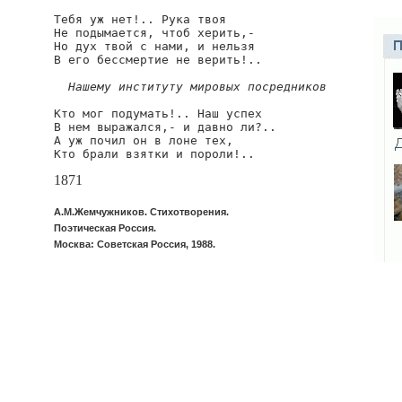
Тебя уж нет!.. Рука твоя

Не подымается, чтоб херить,-

Но дух твой с нами, и нельзя

В его бессмертие не верить!..

Нашему институту мировых посредников
Кто мог подумать!.. Наш успех

В нем выражался,- и давно ли?..

А уж почил он в лоне тех,

Кто брали взятки и пороли!..
1871
А.М.Жемчужников. Стихотворения.
Поэтическая Россия.
Москва: Советская Россия, 1988.