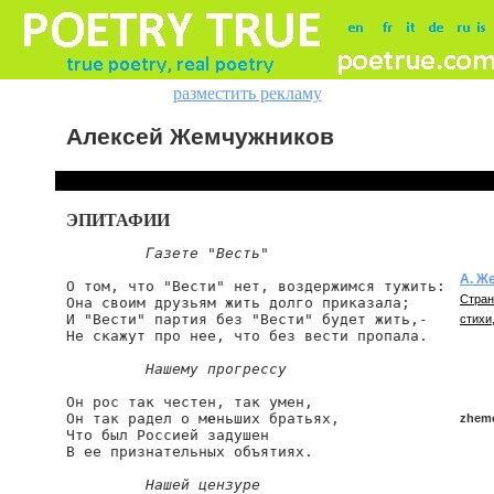
разместить рекламу
Алексей Жемчужников
ЭПИТАФИИ
Газете "Весть"
А. Ж
О том, что "Вести" нет, воздержимся тужить:

Стран
Она своим друзьям жить долго приказала;

И "Вести" партия без "Вести" будет жить,-

стихи,
Не скажут про нее, что без вести пропала.

Нашему прогрессу
Он рос так честен, так умен,

Он так радел о м
е
ньших братьях,

zhemc
Что был Россией задушен

В ее признательных объятиях.

Нашей цензуре
zhemc