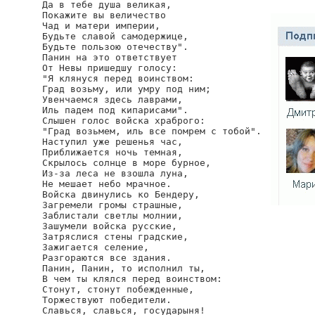
Да в тебе душа великая,

Покажите вы величество

Чад и матери империи,

Будьте славой самодержице,

Будьте пользою отечеству".

Панин на это ответствует

От Невы пришедшу голосу:

"Я клянуся перед воинством:

Град возьму, или умру под ним;

Увенчаемся здесь лаврами,

Иль падем под кипарисами".

Слышен голос войска храброго:

"Град возьмем, иль все помрем с тобой".

Наступил уже решенья час,

Приближается ночь темная,

Скрылось солнце в море бурное,

Из-за леса не взошла луна,

Не мешает небо мрачное.

Войска двинулись ко Бендеру,

Загремели громы страшные,

Заблистали светлы молнии,

Зашумели войска русские,

Затряслися стены градские,

Зажигается селение,

Разгораются все здания.

Панин, Панин, то исполнил ты,

В чем ты клялся перед воинством:

Стонут, стонут побежденные,

Торжествуют победители.

Славься, славься, государыня!
