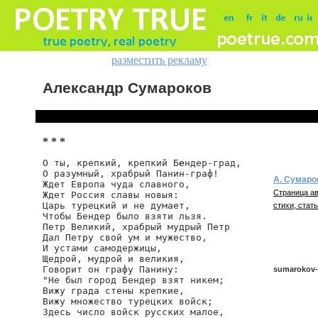
разместить рекламу
Александр Сумароков
* * *
О ты, крепкий, крепкий Б
е
ндер-град,

О разумный, храбрый Панин-граф!

А. Сумаро
Ждет Европа чуда славного,

Страница ав
Ждет Россия славы новыя:

Царь турецкий и не думает,

стихи, стать
Чтобы Бендер было взяти льзя.

Петр Великий, храбрый мудрый Петр

Дал Петру свой ум и мужество,

И устами самодержицы,

Щедрой, мудрой и великия,

Говорит он графу Панину:

sumarokov-o
"Не был город Бендер взят никем;

Вижу града стены крепкие,

Вижу множество турецких войск;

Здесь число войск русских малое,

sumarokov/o-