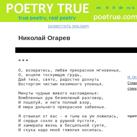
разместить рекламу
Николай Огарев
* * *
О, возвратись, любви прекрасное мгновенье,

О, исцели тоскующую грудь,

Н. О
Дай тихо, свято, радостно дохнуть

Стран
Восторгом чистым неземного упоенья.

стихи,
Минуты чудные живого наслажденья:

Влюбленных душ безмолвный разговор,

И поцелуй, и неги полный взор,

И мира дольнего прекрасное забвенье.

Я отвыкал от вас - и тьма на ум ложилась,

ogare
И сердце сохло в душной пустоте,

И замирала жизнь в бесцельной суете,

И скука надо мной тяжелая носилась.

ogarev