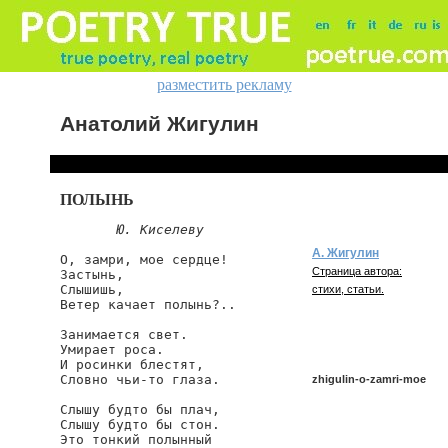
разместить рекламу
Анатолий Жигулин
ПОЛЫНЬ
Ю. Киселеву
А. Жигулин
О, замри, мое сердце!

Страница автора:
Застынь,

Слышишь,

стихи, статьи.
Ветер качает полынь?..

Занимается свет.

Умирает роса.

И росинки блестят,

Словно чьи-то глаза.

zhigulin-o-zamri-moe
Слышу будто бы плач,

Слышу будто бы стон.

Это тонкий полынный

zhigulin/o-zamri-moe