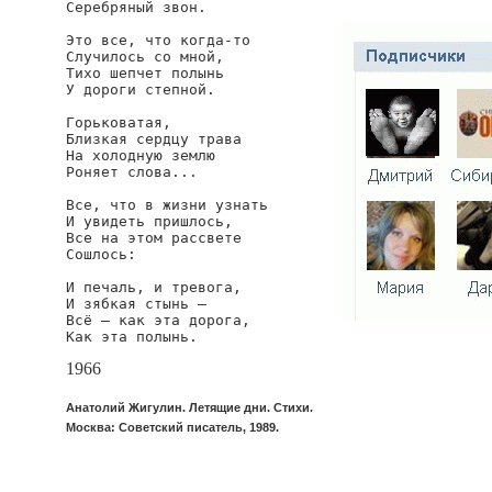
Серебряный звон.

Это все, что когда-то

Случилось со мной,

Тихо шепчет полынь

У дороги степной.

Горьковатая,

Близкая сердцу трава

На холодную землю

Роняет слова...

Все, что в жизни узнать

И увидеть пришлось,

Все на этом рассвете

Сошлось:

И печаль, и тревога,

И зябкая стынь —

Всё — как эта дорога,

Как эта полынь.
1966
Анатолий Жигулин. Летящие дни. Стихи.
Москва: Советский писатель, 1989.