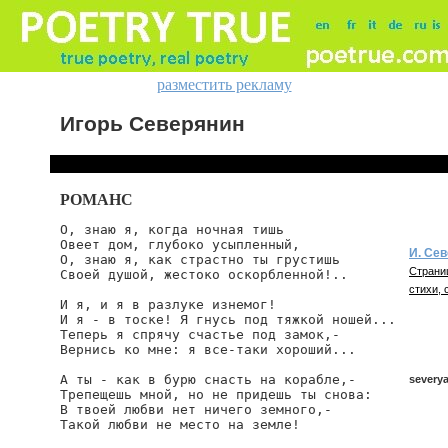
разместить рекламу
Игорь Северянин
РОМАНС
О, знаю я, когда ночная тишь

Овеет дом, глубоко усыпленный,

И. Се
О, знаю я, как страстно ты грустишь

Страни
Своей душой, жестоко оскорбленной!..

стихи, 
И я, и я в разлуке изнемог!

И я - в тоске! Я гнусь под тяжкой ношей...

Теперь я спрячу счастье под замок,-

Вернись ко мне: я все-таки хороший...

А ты - как в бурю снасть на корабле,-

severy
Трепещешь мной, но не придешь ты снова:

В твоей любви нет ничего земного,-

severya