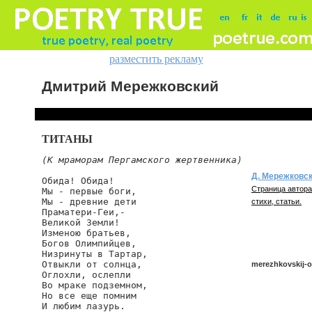
разместить рекламу
Дмитрий Мережковский
ТИТАНЫ
(К мраморам Пергамского жертвенника)
Д. Мережковс
Обида! Обида!

Страница автора
Мы - первые боги,

Мы - древние дети

стихи, статьи.
Праматери-Геи,-

Великой Земли!

Изменою братьев,

Богов Олимпийцев,

Низринуты в Тартар,

Отвыкли от солнца,

merezhkovskij-
Оглохли, ослепли

Во мраке подземном,

Но все еще помним

И любим лазурь.

merezhkovskij/ob