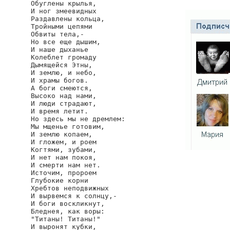
Обуглены крылья,

И ног змеевидных

Раздавлены кольца,

Тройными цепями

Обвиты тела,-

Но все еще дышим,

И наше дыханье

Колеблет громаду

Дымящейся Этны,

И землю, и небо,

И храмы богов.

А боги смеются,

Высоко над нами,

И люди страдают,

И время летит.

Но здесь мы не дремлем:

Мы мщенье готовим,

И землю копаем,

И гложем, и роем

Когтями, зубами,

И нет нам покоя,

И смерти нам нет.

Источим, пророем

Глубокие корни

Хребтов неподвижных

И вырвемся к солнцу,-

И боги воскликнут,

Бледнея, как воры:

"Титаны! Титаны!"

И выронят кубки,
