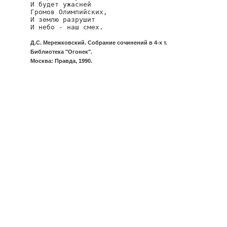
И будет ужасней

Громов Олимпийских,

И землю разрушит

И небо - наш смех.
Д.С. Мережковский. Собрание сочинений в 4-х т.
Библиотека "Огонек".
Москва: Правда, 1990.