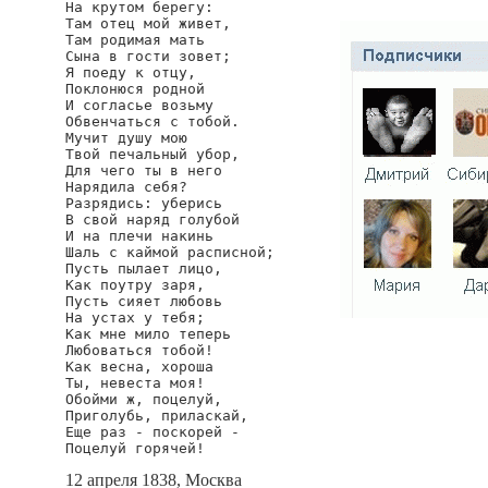
На крутом берегу:

Там отец мой живет,

Там родимая мать

Сына в гости зовет;

Я поеду к отцу,

Поклонюся родной

И согласье возьму

Обвенчаться с тобой.

Мучит душу мою

Твой печальный убор,

Для чего ты в него

Нарядила себя?

Разрядись: уберись

В свой наряд голубой

И на плечи накинь

Шаль с каймой расписной;

Пусть пылает лицо,

Как поутру заря,

Пусть сияет любовь

На устах у тебя;

Как мне мило теперь

Любоваться тобой!

Как весна, хороша

Ты, невеста моя!

Обойми ж, поцелуй,

Приголубь, приласкай,

Еще раз - поскорей -

Поцелуй горячей!
12 апреля 1838, Москва