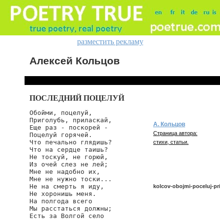
разместить рекламу
Алексей Кольцов
ПОСЛЕДНИЙ ПОЦЕЛУЙ
Обойми, поцелуй,

Приголубь, приласкай,

А. Кольцов
Еще раз - поскорей -

Страница автора:
Поцелуй горячей.

Что печально глядишь?

стихи, статьи.
Что на сердце таишь?

Не тоскуй, не горюй,

Из очей слез не лей;

Мне не надобно их,

Мне не нужно тоски...

Не на смерть я иду,

kolcov-obojmi-poceluj-pr
Не хоронишь меня.

На полгода всего

Мы расстаться должны;

Есть за Волгой село

kolcov/obojmi-poceluj-prigo