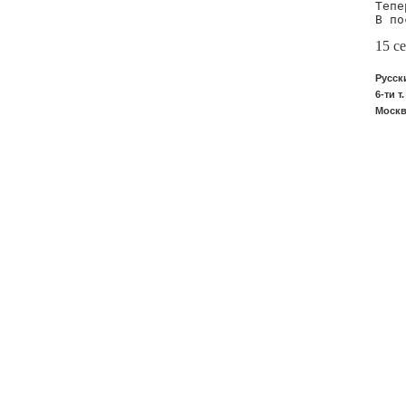
Тепе
В по
15 с
Русск
6-ти т.
Москва