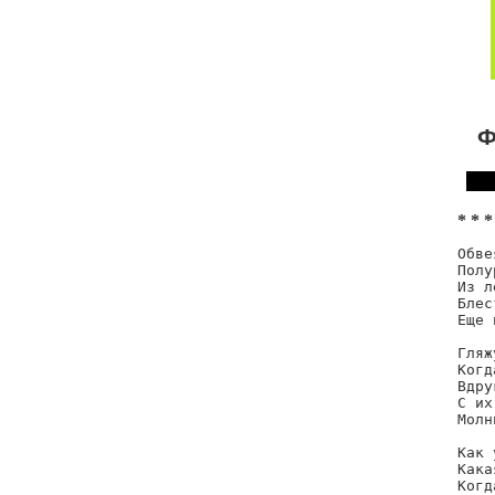
Ф
* * *
Обве
Полу
Из л
Блес
Еще 
Гляж
Когд
Вдру
С их
Молн
Как 
Кака
Когд