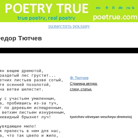
разместить рекламу
едор Тютчев
ян вещею дремотой,

раздетый лес грустит...

Ф. Тютчев
етних листьев разве сотый,

Страница автора:
тя осенней позолотой,

на ветви шелестит.

стихи, статьи.
у с участьем умиленным,

а, пробившись из-за туч,

г по деревьям испещренным,

 ветхим листьем изнуренным,

иевидный брызнет луч!

tyutchev-obveyan-vescheyu-dremotoj
увядающее мило!

я прелесть в нем для нас,

а, что так цвело и жило,

tyutchev/obveyan-vescheyu-dremotoj