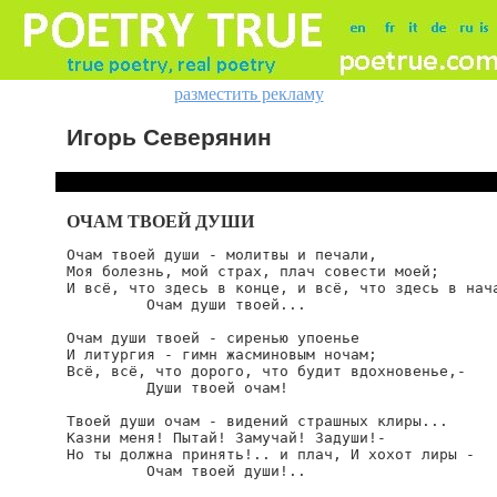
разместить рекламу
Игорь Северянин
ОЧАМ ТВОЕЙ ДУШИ
Очам твоей души - молитвы и печали,

Моя болезнь, мой страх, плач совести моей;

И всё, что здесь в конце, и всё, что здесь в нача
         Очам души твоей...

Очам души твоей - сиренью упоенье

И литургия - гимн жасминовым ночам;

Всё, всё, что дорого, что будит вдохновенье,-

         Души твоей очам!

Твоей души очам - видений страшных клиры...

Казни меня! Пытай! Замучай! Задуши!-

Но ты должна принять!.. и плач, И хохот лиры -

         Очам твоей души!..