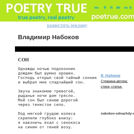
разместить рекламу
Владимир Набоков
СОН
Однажды ночью подоконник

дождем был шумно орошен.

В. Набоков
Господь открыл свой тайный сонник

Страница автора:
и выбрал мне сладчайший сон.

стихи, статьи.
Звуча знакомою тревогой,

рыданье ночи дом трясло.

Мой сон был синею дорогой

через тенистое село.

Под мягкой грудою колеса

nabokov-odnazhdy-
скрипели глубоко внизу:

я навзничь ехал с сенокоса

на синем от теней возу.

nabokov/odnazhdy-no