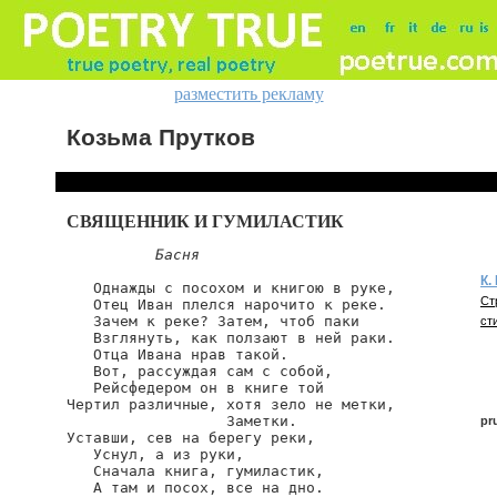
разместить рекламу
Козьма Прутков
СВЯЩЕННИК И ГУМИЛАСТИК
Басня
К.
   Однажды с посохом и книгою в руке,

Ст
   Отец Иван плелся нарочито к реке.

   Зачем к реке? Затем, чтоб паки

ст
   Взглянуть, как ползают в ней раки.

   Отца Ивана нрав такой.

   Вот, рассуждая сам с собой,

   Рейсфедером он в книге той

Чертил различные, хотя зело не метки,

                  Заметки.

pr
Уставши, сев на берегу реки,

   Уснул, а из руки,

   Сначала книга, гумиластик,

   А там и посох, все на дно.

pr