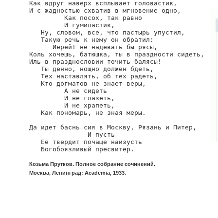
Как вдруг наверх всплывает головастик,

И с жадностью схватив в мгновение одно,

         Как посох, так равно

         И гумиластик,

   Ну, словом, все, что пастырь упустил,

   Такую речь к нему он обратил:

      Иерей! не надевать бы рясы,

Коль хочешь, батюшка, ты в праздности сидеть,

Иль в празднословии точить балясы!

   Ты денно, нощно должен бдеть,

   Тех наставлять, об тех радеть,

   Кто догматов не знает веры,

         А не сидеть

         И не глазеть,

         И не храпеть,

   Как пономарь, не зная меры.

Да идет баснь сия в Москву, Рязань и Питер,

               И пусть

   Ее твердит почаще наизусть

   Богобоязливый пресвитер.
Козьма Прутков. Полное собрание сочинений.
Москва, Ленинград: Academia, 1933.