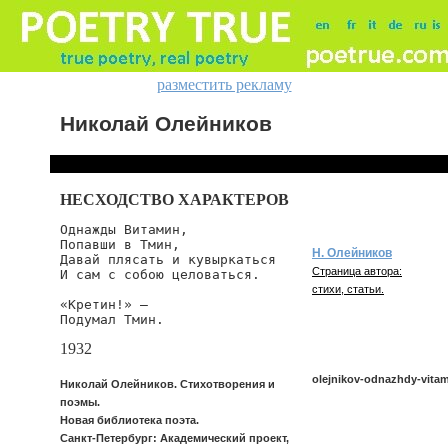
разместить рекламу
Николай Олейников
НЕСХОДСТВО ХАРАКТЕРОВ
Однажды Витамин,

Попавши в Тмин,

Н. Олейников
Давай плясать и кувыркаться

Страница автора:
И сам с собою целоваться.

стихи, статьи.
«Кретин!» —

Подумал Тмин.
1932
olejnikov-odnazhdy-vita
Николай Олейников. Стихотворения и
поэмы.
Новая библиотека поэта.
Санкт-Петербург: Академический проект,
olejnikov/odnazhdy-vitamin