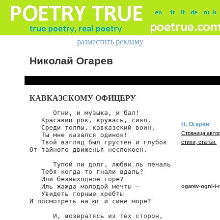
разместить рекламу
Николай Огарев
КАВКАЗСКОМУ ОФИЦЕРУ
      Огни, и музыка, и бал!

   Красавиц рок, кружась, сиял.

Н. Огарев
   Среди толпы, кавказский воин,

Страница автор
   Ты мне казался одинок!

   Твой взгляд был грустен и глубок

стихи, статьи.
От тайного движенья неспокоен.

      Тупой ли долг, любви ль печаль

   Тебя когда-то гнали вдаль?

   Или безвыходное горе?

   Иль жажда молодой мечты —

ogarev-ogni-i
   Увидеть горные хребты

И посмотреть на юг и сине море?

      И, возвратясь из тех сторон,

ogarev/ogni-i-