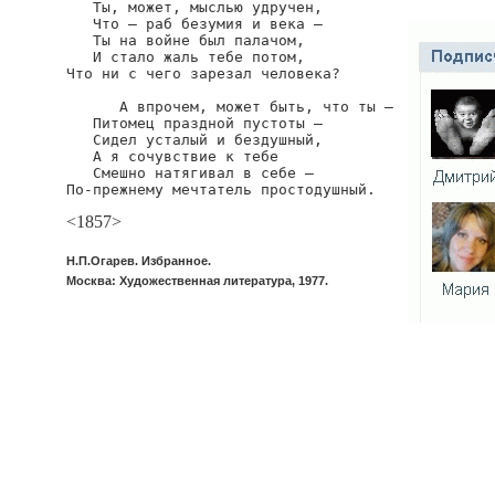
   Ты, может, мыслью удручен,

   Что — раб безумия и века —

   Ты на войне был палачом,

   И стало жаль тебе потом,

Что ни с чего зарезал человека?

      А впрочем, может быть, что ты —

   Питомец праздной пустоты —

   Сидел усталый и бездушный,

   А я сочувствие к тебе

   Смешно натягивал в себе —

По-прежнему мечтатель простодушный.
<1857>
Н.П.Огарев. Избранное.
Москва: Художественная литература, 1977.