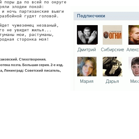
й поры да по всей по округе

ряли злодеи покой:

 и ночь партизанские вьюги

разбойной гудят головой.

йдет чужеземец незваный,

го не увидит жилья...

туманы мои, растуманы,

родная сторонка моя!
саковский. Стихотворения.
отека поэта. Большая серия. 2-е изд.
а, Ленинград: Советский писатель,