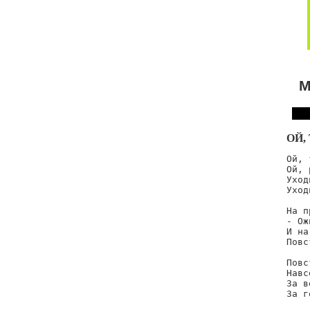
М
ОЙ,
Ой, 
Ой, 
Уход
Уход
На п
- Ож
И на
Повс
Повс
Навс
За в
За г