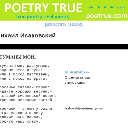
разместить рекламу
ихаил Исаковский
 ТУМАНЫ МОИ...
туманы мои, растуманы,

родные леса и луга!

М. Исаковский
или в поход партизаны,

Страница автора:
или в поход на врага.

стихи, статьи.
рощанье сказали герои:

идайте хороших вестей.-

 старой смоленской дороге

тречали незваных гостей.

тречали - огнем угощали,

isakovskij-oj-tumany-moi
егда уложили в лесу

еликие наши печали,

орючую нашу слезу.

isakovskij/oj-tumany-moi