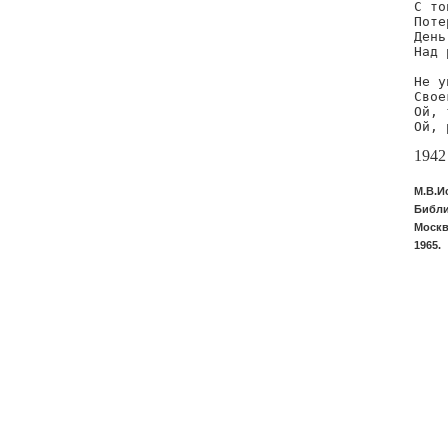
С то
Поте
День
Над 
Не у
Свое
Ой, 
Ой, 
1942
М.В.И
Библи
Москв
1965.