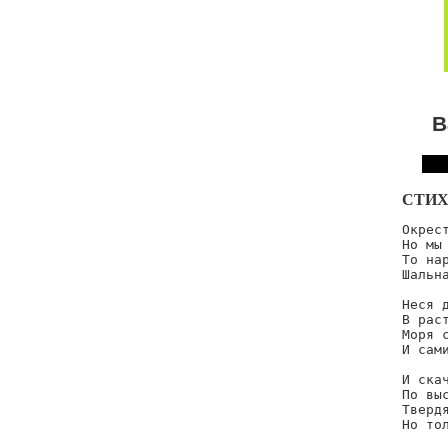
В
СТИХ
Окрест
Но мы 
То нар
Шальна
Неся д
В раст
Моря с
И сами
И скач
По выс
Твердя
Но тол