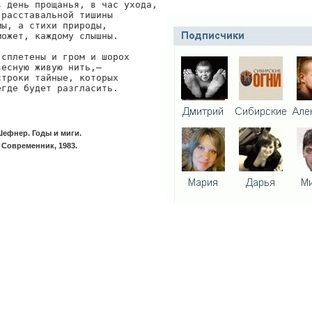
в день прощанья, в час ухода,

расставальной тишины

ы, а стихи природы,

ожет, каждому слышны.

сплетены и гром и шорох

есную живую нить,—

троки тайные, которых

егде будет разгласить.
ефнер. Годы и миги.
 Современник, 1983.