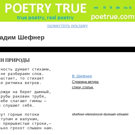
разместить рекламу
адим Шефнер
И ПРИРОДЫ
ность думает стихами,

не разбираем слов.

В. Шефнер
астает, то стихает

Страница автора:
я ритмика ветров.

стихи, статьи.
ожди на берег дымный,

рубы раковин трубя,

ебе слагают гимны —

 слушают себя.

ут горные потоки

shefner-okrestnost-dumaet-stixami
тупам и валунам,

 прерывистые строки,—

ько грохот слышен нам.

shefner/okrestnost-dumaet-stixami