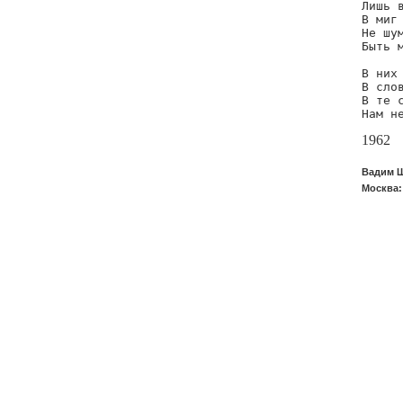
Лишь 
В миг 
Не шум
Быть м
В них 
В слов
В те с
Нам н
1962
Вадим Ш
Москва: