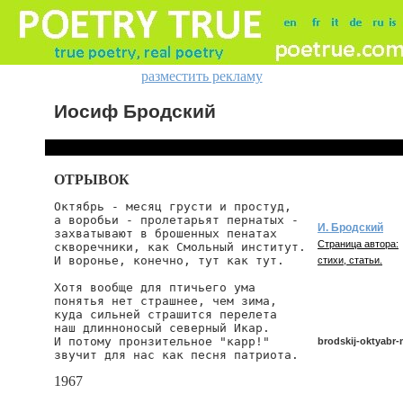
разместить рекламу
Иосиф Бродский
ОТРЫВОК
Октябрь - месяц грусти и простуд,

а воробьи - пролетарьят пернатых -

И. Бродский
захватывают в брошенных пенатах

Страница автора:
скворечники, как Смольный институт.

И воронье, конечно, тут как тут.

стихи, статьи.
Хотя вообще для птичьего ума

понятья нет страшнее, чем зима,

куда сильней страшится перелета

наш длинноносый северный Икар.

И потому пронзительное "карр!"

brodskij-oktyabr-
звучит для нас как песня патриота.
1967
brodskij/oktyabr-m