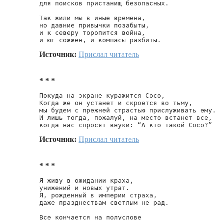
для поисков пристанищ безопасных.

Так жили мы в иные времена,

но давние привычки позабыты,

и к северу торопится война,

и юг сожжен, и компасы разбиты.
Источник:
Прислал читатель
* * *
Покуда на экране куражится Сосо,

Когда же он устанет и скроется во тьму,

мы будем с прежней страстью прислуживать ему.

И лишь тогда, пожалуй, на место встанет все,

когда нас спросят внуки: “А кто такой Сосо?”
Источник:
Прислал читатель
* * *
Я живу в ожидании краха,

унижений и новых утрат.

Я, рожденный в империи страха,

даже празднествам светлым не рад.

Все кончается на полуслове
