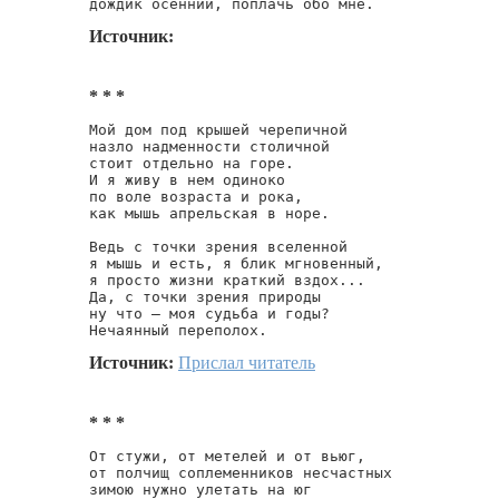
дождик осенний, поплачь обо мне.
Источник:
* * *
Мой дом под крышей черепичной

назло надменности столичной

стоит отдельно на горе.

И я живу в нем одиноко

по воле возраста и рока,

как мышь апрельская в норе.

Ведь с точки зрения вселенной

я мышь и есть, я блик мгновенный,

я просто жизни краткий вздох...

Да, с точки зрения природы

ну что — моя судьба и годы?

Нечаянный переполох.
Источник:
Прислал читатель
* * *
От стужи, от метелей и от вьюг,

от полчищ соплеменников несчастных

зимою нужно улетать на юг
