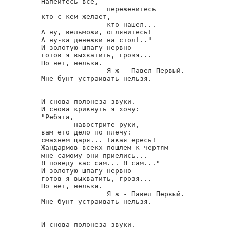
Напейтесь все,

                переженитесь

кто с кем желает,

                кто нашел...

А ну, вельможи, оглянитесь!

А ну-ка денежки на стол!.."

И золотую шпагу нервно

готов я выхватить, грозя...

Но нет, нельзя.

                Я ж - Павел Первый.

Мне бунт устраивать нельзя.

И снова полонеза звуки.

И снова крикнуть я хочу:

"Ребята,

        навострите руки,

вам ето дело по плечу:

смахнем царя... Такая ересь!

Жандармов всекх пошлем к чертям -

мне самому они приелись...

Я поведу вас сам... Я сам..."

И золотую шпагу нервно

готов я выхватить, грозя...

Но нет, нельзя.

                Я ж - Павел Первый.

Мне бунт устраивать нельзя.

И снова полонеза звуки.
