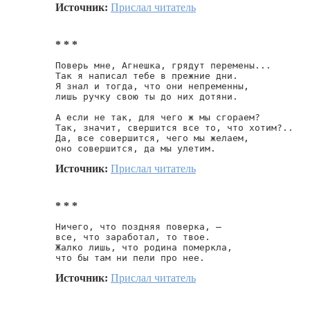
Источник:
Прислал читатель
* * *
Поверь мне, Агнешка, грядут перемены...

Так я написал тебе в прежние дни.

Я знал и тогда, что они непременны,

лишь ручку свою ты до них дотяни.

А если не так, для чего ж мы сгораем?

Так, значит, свершится все то, что хотим?..

Да, все совершится, чего мы желаем,

оно совершится, да мы улетим.
Источник:
Прислал читатель
* * *
Ничего, что поздняя поверка, —

все, что заработал, то твое.

Жалко лишь, что родина померкла,

что бы там ни пели про нее.
Источник:
Прислал читатель