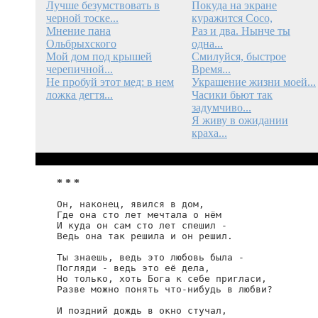
Лучше безумствовать в
Покуда на экране
черной тоске...
куражится Сосо,
Мнение пана
Раз и два. Нынче ты
Ольбрыхского
одна...
Мой дом под крышей
Смилуйся, быстрое
черепичной...
Время...
Не пробуй этот мед: в нем
Украшение жизни моей...
ложка дегтя...
Часики бьют так
задумчиво...
Я живу в ожидании
краха...
* * *
Он, наконец, явился в дом,

Где она сто лет мечтала о нём

И куда он сам сто лет спешил -

Ведь она так решила и он решил.

Ты знаешь, ведь это любовь была -

Погляди - ведь это её дела,

Но только, хоть Бога к себе пригласи,

Разве можно понять что-нибудь в любви?

И поздний дождь в окно стучал,
