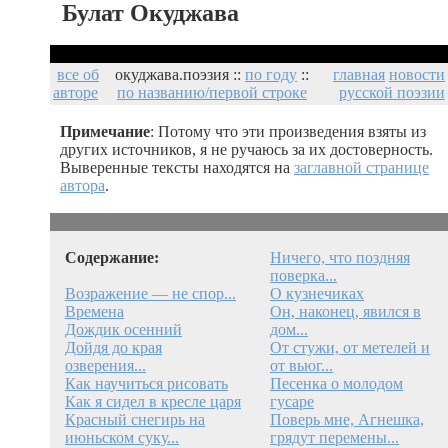
Булат Окуджава
все об
окуджава.поэзия ::
по году
::
главная
новости
авторе
по названию/первой строке
русской поэзии
Примечание
: Потому что эти произведения взяты из
других источников, я не ручаюсь за их достоверность.
Выверенные тексты находятся на
заглавной странице
автора
.
Содержание:
Ничего, что поздняя
поверка...
Возражение — не спор...
О кузнечиках
Времена
Он, наконец, явился в
Дождик осенний
дом...
Дойдя до края
От стужи, от метелей и
озверения...
от вьюг...
Как научиться рисовать
Песенка о молодом
Как я сидел в кресле царя
гусаре
Красный снегирь на
Поверь мне, Агнешка,
июньском суку...
грядут перемены...