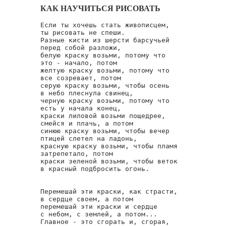
КАК НАУЧИТЬСЯ РИСОВАТЬ
Если ты хочешь стать живописцем,

ты рисовать не спеши.

Разные кисти из шерсти барсучьей

перед собой разложи,

белую краску возьми, потому что

это - начало, потом

желтую краску возьми, потому что

все созревает, потом

серую краску возьми, чтобы осень

в небо плеснула свинец,

черную краску возьми, потому что

есть у начала конец,

краски лиловой возьми пощедрее,

смейся и плачь, а потом

синюю краску возьми, чтобы вечер

птицей слетел на ладонь,

красную краску возьми, чтобы пламя

затрепетало, потом

краски зеленой возьми, чтобы веток

в красный подбросить огонь.

Перемешай эти краски, как страсти,

в сердце своем, а потом

перемешай эти краски и сердце

с небом, с землей, а потом...

Главное - это сгорать и, сгорая,
