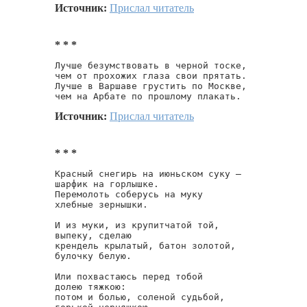
Источник:
Прислал читатель
* * *
Лучше безумствовать в черной тоске,

чем от прохожих глаза свои прятать.

Лучше в Варшаве грустить по Москве,

чем на Арбате по прошлому плакать.
Источник:
Прислал читатель
* * *
Красный снегирь на июньском суку —

шарфик на горлышке.

Перемолоть соберусь на муку

хлебные зернышки.

И из муки, из крупитчатой той,

выпеку, сделаю

крендель крылатый, батон золотой,

булочку белую.

Или похвастаюсь перед тобой

долею тяжкою:

потом и болью, соленой судьбой,
