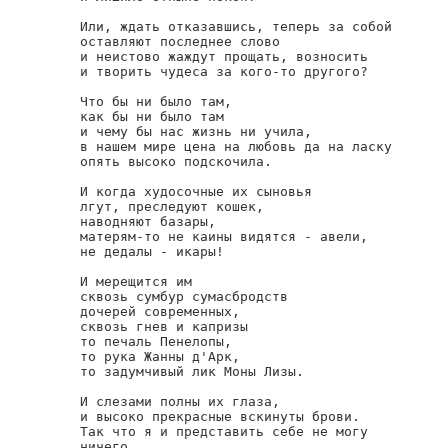
Или, ждать отказавшись, теперь за собой

оставляют последнее слово

и неистово жаждут прощать, возносить

и творить чудеса за кого-то другого?

Что бы ни было там,

как бы ни было там

и чему бы нас жизнь ни учила,

в нашем мире цена на любовь да на ласку

опять высоко подскочила.

И когда худосочные их сыновья

лгут, преследуют кошек,

наводняют базары,

матерям-то не каины видятся - авели,

не дедалы - икары!

И мерещится им

сквозь сумбур сумасбродств

дочерей современных,

сквозь гнев и капризы

то печаль Пенелопы,

то рука Жанны д'Арк,

то задумчивый лик Моны Лизы.

И слезами полны их глаза,

и высоко прекрасные вскинуты брови.

Так что я и представить себе не могу

ничего,
