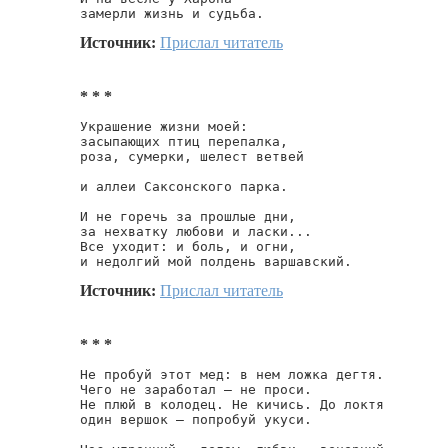
замерли жизнь и судьба.
Источник:
Прислал читатель
* * *
Украшение жизни моей:

засыпающих птиц перепалка,

роза, сумерки, шелест ветвей

и аллеи Саксонского парка.

И не горечь за прошлые дни,

за нехватку любови и ласки...

Все уходит: и боль, и огни,

и недолгий мой полдень варшавский.
Источник:
Прислал читатель
* * *
Не пробуй этот мед: в нем ложка дегтя.

Чего не заработал — не проси.

Не плюй в колодец. Не кичись. До локтя

один вершок — попробуй укуси.
