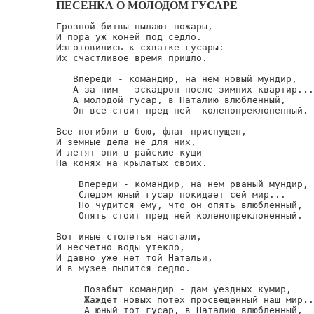
ПЕСЕНКА О МОЛОДОМ ГУСАРЕ
Грозной битвы пылают пожары,

И пора уж коней под седло.

Изготовились к схватке гусары:

Их счастливое время пришло.

   Впереди - командир, на нем новый мундир,

   А за ним - эскадрон после зимних квартир...

   А молодой гусар, в Наталию влюбленный,

   Он все стоит пред ней  коленопреклоненный.

Все погибли в бою, флаг приспущен,

И земные дела не для них,

И летят они в райские кущи

На конях на крылатых своих.

    Впереди - командир, на нем рваный мундир,

    Следом юный гусар покидает сей мир...

    Но чудится ему, что он опять влюбленный,

    Опять стоит пред ней коленопреклоненный.

Вот иные столетья настали,

И несчетно воды утекло,

И давно уже нет той Натальи,

И в музее пылится седло.

     Позабыт командир - дам уездных кумир,

     Жаждет новых потех просвещенный наш мир..
     А юный тот гусар, в Наталию влюбленный,
