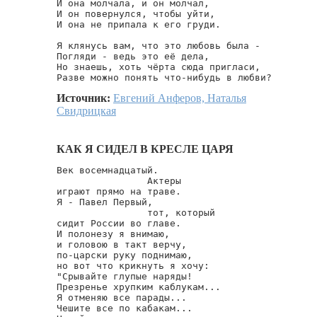
И она молчала, и он молчал,

И он повернулся, чтобы уйти,

И она не припала к его груди.

Я клянусь вам, что это любовь была -

Погляди - ведь это её дела,

Но знаешь, хоть чёрта сюда пригласи,

Разве можно понять что-нибудь в любви?
Источник:
Евгений Анферов, Наталья
Свидрицкая
КАК Я СИДЕЛ В КРЕСЛЕ ЦАРЯ
Век восемнадцатый.

                Актеры

играют прямо на траве.

Я - Павел Первый,

                тот, который

сидит России во главе.

И полонезу я внимаю,

и головою в такт верчу,

по-царски руку поднимаю,

но вот что крикнуть я хочу:

"Срывайте глупые наряды!

Презренье хрупким каблукам...

Я отменяю все парады...

Чешите все по кабакам...
