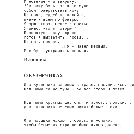
Мгновение - и закричу:

"За вашу боль, за ваши муки

собой пожертвовать хочу!

Не надо, судей не жалейте,

иначе - всем по фонарю.

Я зрю сквозь целое столетье...

Я знаю, что я говорю!"

И золотую шпагу нервно

готов я выхватить, грозя...

Но нет, нельзя.

                Я ж - Павел Первый.

Мне бунт устраивать нельзя.
Источник:
О КУЗНЕЧИКАХ
Два кузнечика зеленых в траве, насупившись, си
Над ними синие туманы во все стороны летят.

Под ними красные цветочки и золотые лопухи...

Два кузнечика зеленых пишут белые стихи.

Они перышки макают в облака и молоко,

чтобы белые их строчки было видно далеко,
