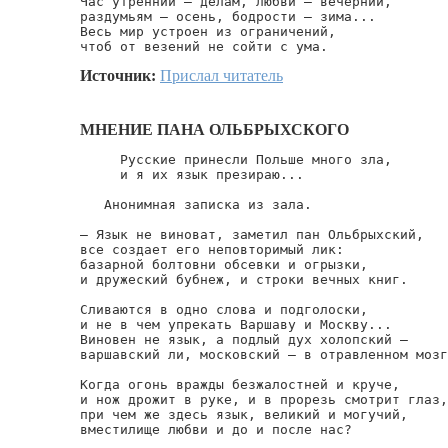
Час утренний — делам, любви — вечерний,

раздумьям — осень, бодрости — зима...

Весь мир устроен из ограничений,

чтоб от везений не сойти с ума.
Источник:
Прислал читатель
МНЕНИЕ ПАНА ОЛЬБРЫХСКОГО
     Русские принесли Польше много зла,

     и я их язык презираю...

   Анонимная записка из зала.

— Язык не виноват, заметил пан Ольбрыхский,

все создает его неповторимый лик:

базарной болтовни обсевки и огрызки,

и дружеский бубнеж, и строки вечных книг.

Сливаются в одно слова и подголоски,

и не в чем упрекать Варшаву и Москву...

Виновен не язык, а подлый дух холопский —

варшавский ли, московский — в отравленном мозг
Когда огонь вражды безжалостней и круче,

и нож дрожит в руке, и в прорезь смотрит глаз,

при чем же здесь язык, великий и могучий,

вместилище любви и до и после нас?