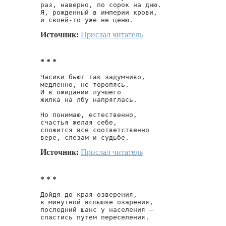
раз, наверно, по сорок на дню.

Я, рожденный в империи крови,

и своей-то уже не ценю.
Источник:
Прислал читатель
* * *
Часики бьют так задумчиво,

медленно, не торопясь.

И в ожидании лучшего

жилка на лбу напряглась.

Но понимаю, естественно,

счастья желая себе,

сложится все соответственно

вере, слезам и судьбе.
Источник:
Прислал читатель
* * *
Дойдя до края озверения,

в минутной вспышке озарения,

последний шанс у населения —

спастись путем переселения.