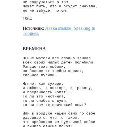
не сокрушаться о том.

Может быть, кто и осудит сначала,

но не забудет потом! 
1964
Источник:
Лавка языков. Speaking In
Tongues.
ВРЕМЕНА
Нынче матери все словно заново

всех своих милых детей полюбили.

Раньше тоже любили,

но больше их хлебом корили,

сильнее лупили.

Нынче, как сухари,

и любовь, и восторг, и тревогу,

и преданность копят...

То ли это инстинкт,

то ли слабость души,

то ли сам исторический опыт?

Или в воздухе нашем само по себе

развивается что-то такое,

что прибавило им суетливой любви

и лишило отныне покоя?
