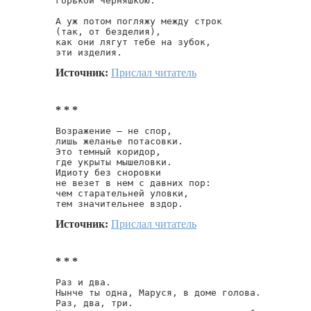
горькой черняшкою.

А уж потом погляжу между строк

(так, от безделия),

как они лягут тебе на зубок,

эти изделия.
Источник:
Прислал читатель
* * *
Возражение — не спор,

лишь желанье потасовки.

Это темный коридор,

где укрыты мышеловки.

Идиоту без сноровки

не везет в нем с давних пор:

чем старательней уловки,

тем значительнее вздор.
Источник:
Прислал читатель
* * *
Раз и два.

Нынче ты одна, Маруся, в доме голова.

Раз, два, три.
