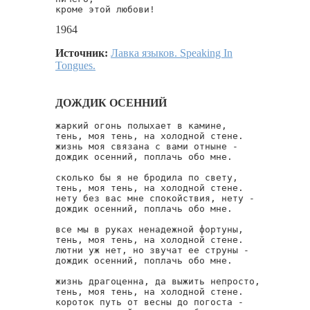
кроме этой любови!
1964
Источник:
Лавка языков. Speaking In
Tongues.
ДОЖДИК ОСЕННИЙ
жаркий огонь полыхает в камине,

тень, моя тень, на холодной стене.

жизнь моя связана с вами отныне -

дождик осенний, поплачь обо мне.

сколько бы я не бродила по свету,

тень, моя тень, на холодной стене.

нету без вас мне спокойствия, нету -

дождик осенний, поплачь обо мне.

все мы в руках ненадежной фортуны,

тень, моя тень, на холодной стене.

лютни уж нет, но звучат ее струны -

дождик осенний, поплачь обо мне.

жизнь драгоценна, да выжить непросто,

тень, моя тень, на холодной стене.

короток путь от весны до погоста -
