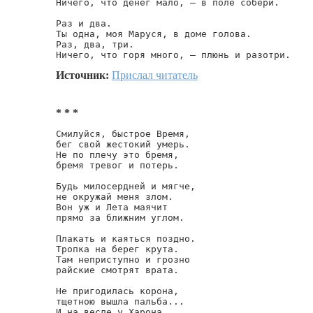
Ничего, что денег мало, — в поле собери.

Раз и два.

Ты одна, моя Маруся, в доме голова.

Раз, два, три.

Ничего, что горя много, — плюнь и разотри.
Источник:
Прислал читатель
* * *
Смилуйся, быстрое Время,

бег свой жестокий умерь.

Не по плечу это бремя,

бремя тревог и потерь.

Будь милосердней и мягче,

не окружай меня злом.

Вон уж и Лета маячит

прямо за ближним углом.

Плакать и каяться поздно.

Тропка на берег крута.

Там неприступно и грозно

райские смотрят врата.

Не пригодилась корона,

тщетною вышла пальба...

И на весле у Харона
