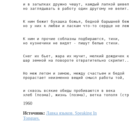
и в затылках дружно чешут, каждый лапкой шевел
но заглядывать в работу один другому не велит.

К ним бежит букашка божья, бедной барышней беж
но у них к любви и ласкам что-то сердце не леж
К ним и прочие соблазны подбираются, тихи,

но кузнечики не видят - пишут белые стихи.

Снег их бьет, жара их мучит, мелкий дождичек к
шар земной на повороте отвратительно скрипит..
Но меж летом и зимою, между счастьем и бедой

прорастает неизменно вещий смысл работы той,

и сквозь всякие обиды пробиваются в века

хлеб (поэма), жизнь (поэма), ветка тополя (стр
1960
Источник:
Лавка языков. Speaking In
Tongues.