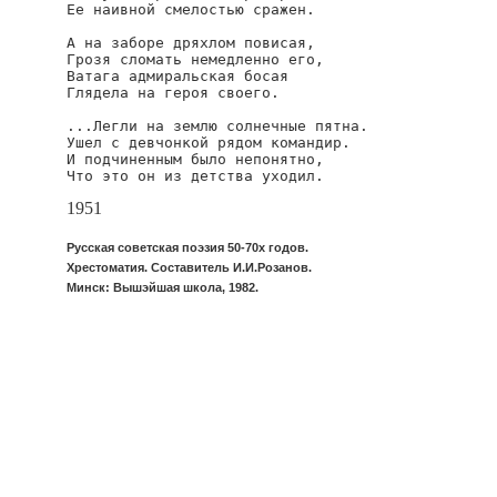
Ее наивной смелостью сражен.

А на заборе дряхлом повисая,

Грозя сломать немедленно его,

Ватага адмиральская босая

Глядела на героя своего.

...Легли на землю солнечные пятна.

Ушел с девчонкой рядом командир.

И подчиненным было непонятно,

Что это он из детства уходил.
1951
Русская советская поэзия 50-70х годов.
Хрестоматия. Составитель И.И.Розанов.
Минск: Вышэйшая школа, 1982.