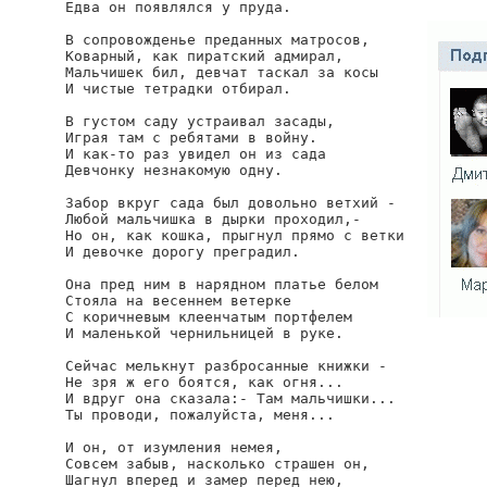
Едва он появлялся у пруда.

В сопровожденье преданных матросов,

Коварный, как пиратский адмирал,

Мальчишек бил, девчат таскал за косы

И чистые тетрадки отбирал.

В густом саду устраивал засады,

Играя там с ребятами в войну.

И как-то раз увидел он из сада

Девчонку незнакомую одну.

Забор вкруг сада был довольно ветхий -

Любой мальчишка в дырки проходил,-

Но он, как кошка, прыгнул прямо с ветки

И девочке дорогу преградил.

Она пред ним в нарядном платье белом

Стояла на весеннем ветерке

С коричневым клеенчатым портфелем

И маленькой чернильницей в руке.

Сейчас мелькнут разбросанные книжки -

Не зря ж его боятся, как огня...

И вдруг она сказала:- Там мальчишки...

Ты проводи, пожалуйста, меня...

И он, от изумления немея,

Совсем забыв, насколько страшен он,

Шагнул вперед и замер перед нею,
