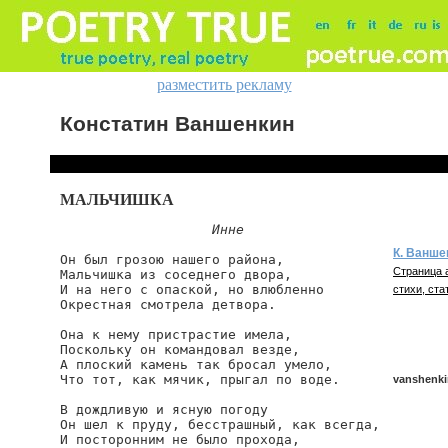
разместить рекламу
Констатин Ваншенкин
МАЛЬЧИШКА
Инне
К. Ванше
Он был грозою нашего района,

Страница 
Мальчишка из соседнего двора,

И на него с опаской, но влюбленно

стихи, ста
Окрестная смотрела детвора.

Она к нему пристрастие имела,

Поскольку он командовал везде,

А плоский камень так бросал умело,

Что тот, как мячик, прыгал по воде.

vanshenki
В дождливую и ясную погоду

Он шел к пруду, бесстрашный, как всегда,

И посторонним не было прохода,

vanshenkin