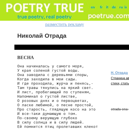
разместить рекламу
Николай Отрада
ВЕСНА
Она начиналась у самого моря,

У края соленой густой воды.

Н. Отрада
Она заводила с деревьями споры,

Страница ав
Когда заходила в мои сады.

И где проходила, журча и пенясь,-

стихи, стать
Там травы тянулись на яркий свет.

И лист, пробегающий по ступеням,

Напоминал о густой листве,

О розовых днях и о первоцветах,

О ласке любимой, о песне простой,

Про старость, глядящую косо на это

otrada-ona-
И все-таки думающую о том.

По-своему верующую глубоко

В силу солнца и в силу людей.

Ей помнится птиц пролетавших клекот

otrada/ona-n