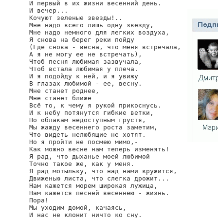
И первый в их жизни весенний день.

И вечер...

Кочуют зеленые звезды!..

Мне надо всего лишь одну звезду,

Мне надо немного для легких воздуха,

Я снова на берег реки пойду

(Где снова - весна, что меня встречала,

А я не могу ее не встречать),

Чтоб песня любимая зазвучала,

Чтоб встала любимая у плеча.

И я подойду к ней, и я увижу

В глазах любимой - ее, весну.

Мне станет роднее,

Мне станет ближе

Всё то, к чему я рукой прикоснусь.

И к небу потянутся гибкие ветки,

По облакам недоступным грустя,

Мы жажду весеннего роста заметим,

Что видеть нелюбящие не хотят.

Но я пройти не посмею мимо,-

Как можно весне нам теперь изменять!

Я рад, что дыханье моей любимой

Точно такое же, как у меня.

Я рад мотыльку, что над нами кружится,

Движенью листа, что слегка дрожит...

Нам кажется морем широкая лужица,

Нам кажется песней весеннею - жизнь.

Пора!

Мы уходим домой, качаясь,

И нас не клонит ничто ко сну.
