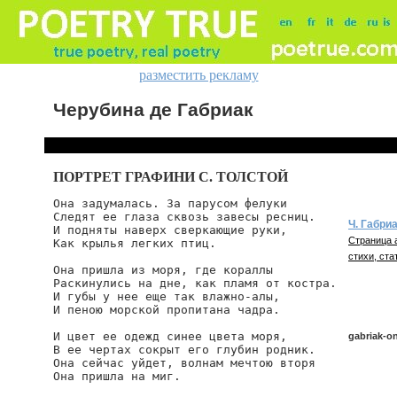
разместить рекламу
Черубина де Габриак
ПОРТРЕТ ГРАФИНИ С. ТОЛСТОЙ
Она задумалась. За парусом фелуки

Следят ее глаза сквозь завесы ресниц.

Ч. Габри
И подняты наверх сверкающие руки,

Страница 
Как крылья легких птиц.

стихи, ста
Она пришла из моря, где кораллы

Раскинулись на дне, как пламя от костра.

И губы у нее еще так влажно-алы,

И пеною морской пропитана чадра.

И цвет ее одежд синее цвета моря,

gabriak-o
В ее чертах сокрыт его глубин родник.

Она сейчас уйдет, волнам мечтою вторя

Она пришла на миг.
gabriak/on