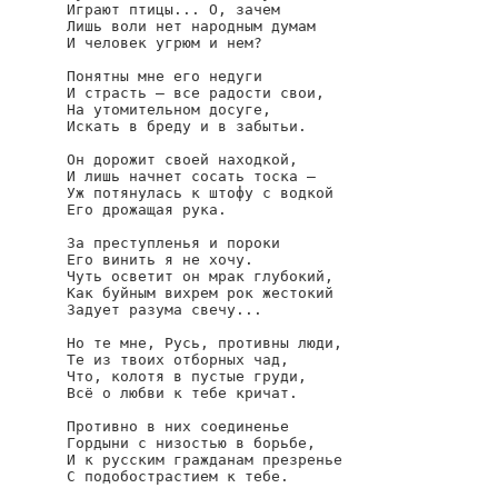
Играют птицы... О, зачем

Лишь воли нет народным думам

И человек угрюм и нем?

Понятны мне его недуги

И страсть — все радости свои,

На утомительном досуге,

Искать в бреду и в забытьи.

Он дорожит своей находкой,

И лишь начнет сосать тоска —

Уж потянулась к штофу с водкой

Его дрожащая рука.

За преступленья и пороки

Его винить я не хочу.

Чуть осветит он мрак глубокий,

Как буйным вихрем рок жестокий

Задует разума свечу...

Но те мне, Русь, противны люди,

Те из твоих отборных чад,

Что, колотя в пустые груди,

Всё о любви к тебе кричат.

Противно в них соединенье

Гордыни с низостью в борьбе,

И к русским гражданам презренье

С подобострастием к тебе.
