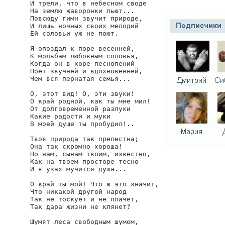
И трели, что в небесном своде

На землю жаворонки льют...

Повсюду гимн звучит природе,

И лишь ночных своих мелодий

Ей соловьи уж не поют.

Я опоздал к поре весенней,

К мольбам любовным соловья,

Когда он в хоре песнопений

Поет звучней и вдохновенней,

Чем вся пернатая семья...

О, этот вид! О, эти звуки!

О край родной, как ты мне мил!

От долговременной разлуки

Какие радости и муки

В моей душе ты пробудил!..

Твоя природа так прелестна;

Она так скромно-хороша!

Но нам, сынам твоим, известно,

Как на твоем просторе тесно

И в узах мучится душа...

О край ты мой! Что ж это значит,

Что никакой другой народ

Так не тоскует и не плачет,

Так дара жизни не клянет?

Шумят леса свободным шумом,
