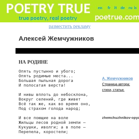
разместить рекламу
Алексей Жемчужников
НА РОДИНЕ
Опять пустынно и убого;

Опять родимые места...

А. Жемчужников
Большая пыльная дорога

Страница автора:
И полосатая верста!

стихи, статьи.
И нивы вплоть до небосклона,

Вокруг селений, где живет

Всё так же, как во время оно,

Под страхом голода народ;

И все поющие на воле

zhemchuzhnikov-opya
Жильцы лесов родной земли —

Кукушки, иволги; а в поле —

Перепела, коростели;

zhemchuzhnikov/opyat-