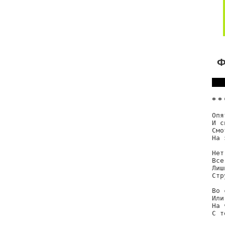
Ф
* * 
Опя
И с
Смо
На 
Нет
Все
Лиш
Стр
Во 
Или
На 
С т