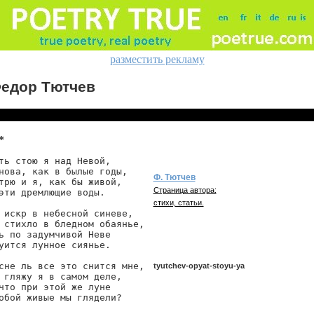
разместить рекламу
едор Тютчев
*
ть стою я над Невой,

нова, как в былые годы,

Ф. Тютчев
трю и я, как бы живой,

Страница автора:
эти дремлющие воды.

стихи, статьи.
 искр в небесной синеве,

 стихло в бледном обаянье,

ь по задумчивой Неве

уится лунное сиянье.

сне ль все это снится мне,

tyutchev-opyat-stoyu-ya
 гляжу я в самом деле,

что при этой же луне

обой живые мы глядели?
tyutchev/opyat-stoyu-ya