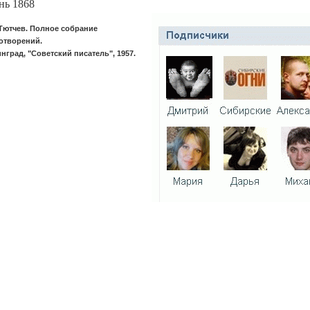
ь 1868
Тютчев. Полное собрание
отворений.
нград, "Советский писатель", 1957.