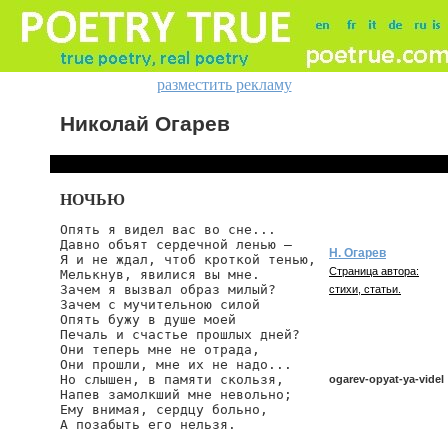
разместить рекламу
Николай Огарев
НОЧЬЮ
Опять я видел вас во сне...

Давно объят сердечной ленью —

Н. Огарев
Я и не ждал, чтоб кроткой тенью,

Страница автора:
Мелькнув, явилися вы мне.

Зачем я вызвал образ милый?

стихи, статьи.
Зачем с мучительною силой

Опять бужу в душе моей

Печаль и счастье прошлых дней?

Они теперь мне не отрада,

Они прошли, мне их не надо...

Но слышен, в памяти скользя,

ogarev-opyat-ya-videl
Напев замолкший мне невольно;

Ему внимая, сердцу больно,

А позабыть его нельзя.
ogarev/opyat-ya-videl