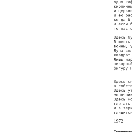
одно каф
кирпичны
и церков
и ею рас
когда б 
И если б
то пасто
Здесь бу
В шесть 
войны, у
Луна впл
квадрат 
Лишь изр
шикарный
фигуру Н
Здесь сн
а собств
Здесь ут
молочник
Здесь мо
глотать 
и в зерк
глядитс
1972
Сочинения