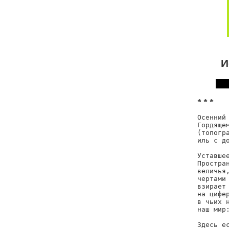
И
* * *
Осенний 
Гордящем
(топогра
иль с до
Уставшее
Простран
величья,
чертами 
взирает 
на цифер
в чьих н
наш мир:
Здесь ес