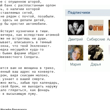
е с опущенною шторой,

й банк с распластанным орлом

ь, о наличии которой

ставляемых сетей,

не рядом с почтой, позабыли.

 здесь не делали детей,

р бы крестил автомобили.

йствуют кузнечики в тиши.

вечера, как вследствии атомной

же не встретишь ни души.

ывает, вписываясь в темный

окна, что твой Экклезиаст.

едка несущийся куда-то

 бьюик фарами обдаст

еизвестного Солдата.

ится вам не женщина в трико,

енный ваш адрес на конверте.

ром, видя скисшим молоко,

 узнает о вашей смерти.

жно жить, забыв про календарь,

свой бром, не выходить наружу

ало глядеться, как фонарь

я в высыхающую лужу. 
 Иосифа Бродского.