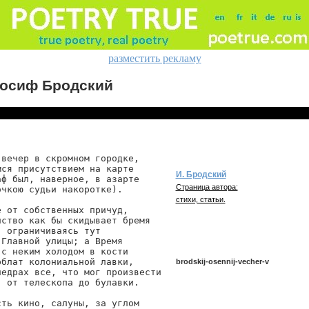
разместить рекламу
осиф Бродский
вечер в скромном городке,

ся присутствием на карте

И. Бродский
ф был, наверное, в азарте

Страница автора:
чкою судьи накоротке).

стихи, статьи.
 от собственных причуд,

ство как бы скидывает бремя

 ограничиваясь тут

Главной улицы; а Время

с неким холодом в кости

блат колониальной лавки,

brodskij-osennij-vecher-v
едрах все, что мог произвести

 от телескопа до булавки.

ть кино, салуны, за углом

brodskij/osennij-vecher-v